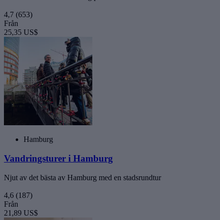
4,7
(653)
Från
25,35 US$
Hamburg
Vandringsturer i Hamburg
Njut av det bästa av Hamburg med en stadsrundtur
4,6
(187)
Från
21,89 US$