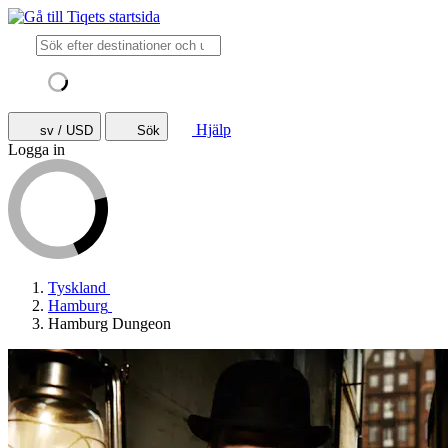
Hjälp
sv / USD
Sök
Logga in
Tyskland
Hamburg
Hamburg Dungeon