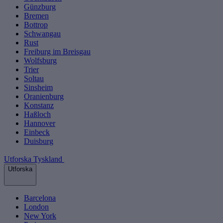
Günzburg
Bremen
Bottrop
Schwangau
Rust
Freiburg im Breisgau
Wolfsburg
Trier
Soltau
Sinsheim
Oranienburg
Konstanz
Haßloch
Hannover
Einbeck
Duisburg
Utforska Tyskland
Utforska
Barcelona
London
New York