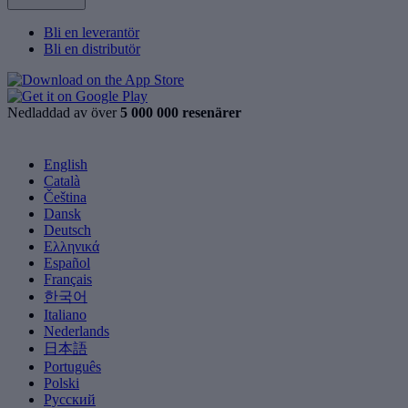
Bli en leverantör
Bli en distributör
Nedladdad av över
5 000 000 resenärer
English
Català
Čeština
Dansk
Deutsch
Ελληνικά
Español
Français
한국어
Italiano
Nederlands
日本語
Português
Polski
Русский