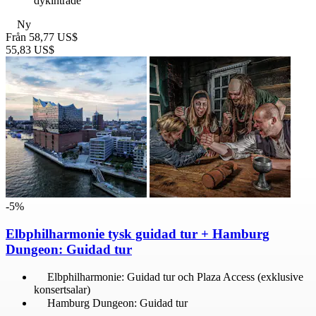
dykinträde
Ny
Från
58,77 US$
55,83 US$
-5%
Elbphilharmonie tysk guidad tur + Hamburg
Dungeon: Guidad tur
Elbphilharmonie: Guidad tur och Plaza Access (exklusive
konsertsalar)
Hamburg Dungeon: Guidad tur