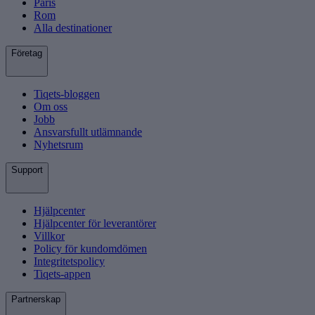
Paris
Rom
Alla destinationer
Företag
Tiqets-bloggen
Om oss
Jobb
Ansvarsfullt utlämnande
Nyhetsrum
Support
Hjälpcenter
Hjälpcenter för leverantörer
Villkor
Policy för kundomdömen
Integritetspolicy
Tiqets-appen
Partnerskap