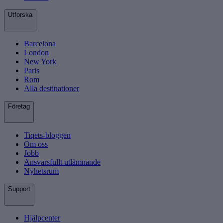
Utforska
Barcelona
London
New York
Paris
Rom
Alla destinationer
Företag
Tiqets-bloggen
Om oss
Jobb
Ansvarsfullt utlämnande
Nyhetsrum
Support
Hjälpcenter