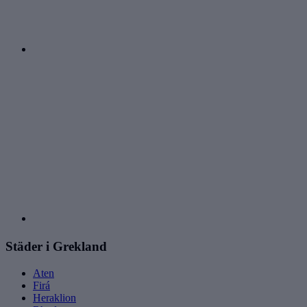
Städer i Grekland
Aten
Firá
Heraklion