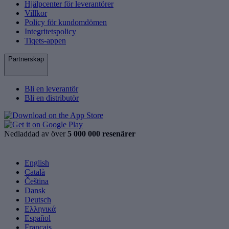
Hjälpcenter för leverantörer
Villkor
Policy för kundomdömen
Integritetspolicy
Tiqets-appen
Partnerskap
Bli en leverantör
Bli en distributör
Nedladdad av över
5 000 000 resenärer
English
Català
Čeština
Dansk
Deutsch
Ελληνικά
Español
Français