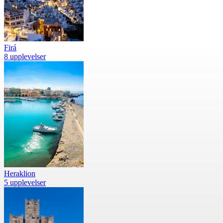
Firá
8 upplevelser
Heraklion
5 upplevelser