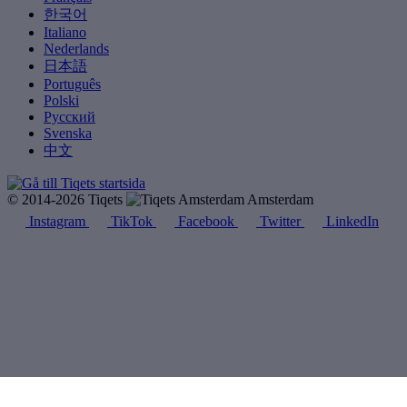
한국어
Italiano
Nederlands
日本語
Português
Polski
Русский
Svenska
中文
© 2014-2026 Tiqets
Amsterdam
Instagram
TikTok
Facebook
Twitter
LinkedIn