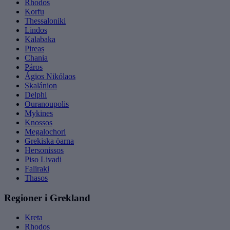
Rhodos
Korfu
Thessaloniki
Lindos
Kalabaka
Pireas
Chania
Páros
Ágios Nikólaos
Skalánion
Delphi
Ouranoupolis
Mykines
Knossos
Megalochori
Grekiska öarna
Hersonissos
Piso Livadi
Faliraki
Thasos
Regioner i Grekland
Kreta
Rhodos