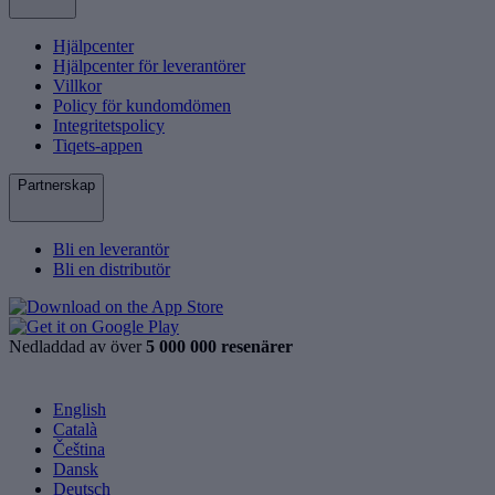
Hjälpcenter
Hjälpcenter för leverantörer
Villkor
Policy för kundomdömen
Integritetspolicy
Tiqets-appen
Partnerskap
Bli en leverantör
Bli en distributör
Nedladdad av över
5 000 000 resenärer
English
Català
Čeština
Dansk
Deutsch