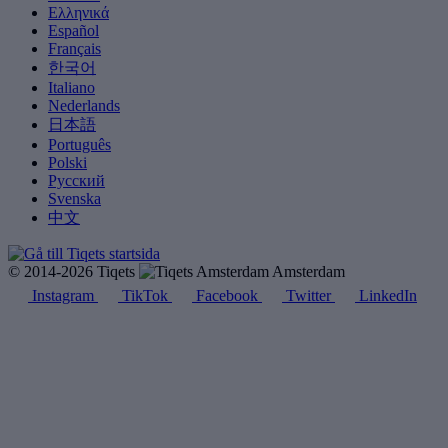
Ελληνικά
Español
Français
한국어
Italiano
Nederlands
日本語
Português
Polski
Русский
Svenska
中文
© 2014-2026 Tiqets
Amsterdam
Instagram
TikTok
Facebook
Twitter
LinkedIn