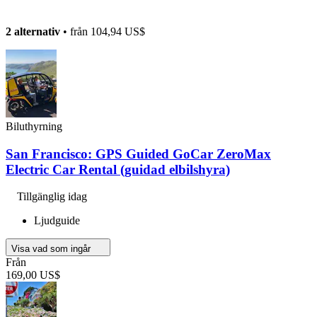
2 alternativ
• från
104,94 US$
Biluthyrning
San Francisco: GPS Guided GoCar ZeroMax
Electric Car Rental (guidad elbilshyra)
Tillgänglig idag
Ljudguide
Visa vad som ingår
Från
169,00 US$