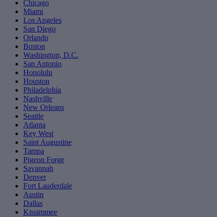
Chicago
Miami
Los Angeles
San Diego
Orlando
Boston
Washington, D.C.
San Antonio
Honolulu
Houston
Philadelphia
Nashville
New Orleans
Seattle
Atlanta
Key West
Saint Augustine
Tampa
Pigeon Forge
Savannah
Denver
Fort Lauderdale
Austin
Dallas
Kissimmee