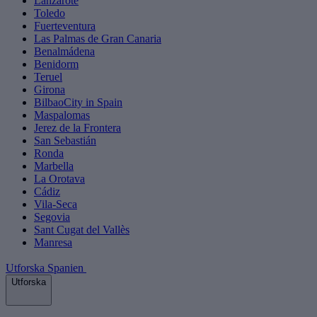
Lanzarote
Toledo
Fuerteventura
Las Palmas de Gran Canaria
Benalmádena
Benidorm
Teruel
Girona
BilbaoCity in Spain
Maspalomas
Jerez de la Frontera
San Sebastián
Ronda
Marbella
La Orotava
Cádiz
Vila-Seca
Segovia
Sant Cugat del Vallès
Manresa
Utforska Spanien
Utforska