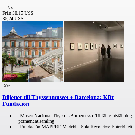
Ny
Från
38,15 US$
36,24 US$
-5%
Biljetter till Thyssenmuseet + Barcelona: KBr
Fundación
Museo Nacional Thyssen-Bornemisza: Tillfällig utställning
+ permanent samling
Fundación MAPFRE Madrid – Sala Recoletos: Entrébiljett