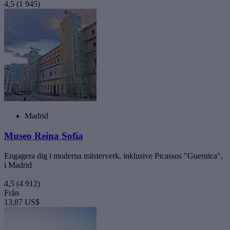
4,5
(1 945)
Madrid
Museo Reina Sofía
Engagera dig i moderna mästerverk, inklusive Picassos "Guernica",
i Madrid
4,5
(4 912)
Från
13,87 US$