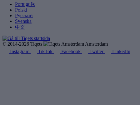
Português
Polski
Русский
Svenska
中文
© 2014-2026 Tiqets
Amsterdam
Instagram
TikTok
Facebook
Twitter
LinkedIn