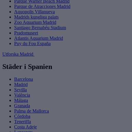
Parque Warner Beach Madrid
Parque de Atracciones Madrid
Aquopolis Villanueva
Madrids kungliga palats
Zoo Aquarium Madrid
Santiago Bernabéu Stadium
Pradomuseet
Atlantis Aquarium Madrid
Puy du Fou España
Utforska Madrid
Städer i Spanien
Barcelona
Madrid
Sevilla
València
Málaga
Granada
Palma de Mallorca
Córdoba
Teneriffa
Costa Adeje