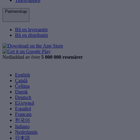
Tiqets-appen
Partnerskap
Bli en leverantör
Bli en distributör
Nedladdad av över
5 000 000 resenärer
English
Català
Čeština
Dansk
Deutsch
Ελληνικά
Español
Français
한국어
Italiano
Nederlands
日本語