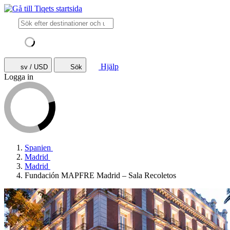
Hjälp
sv / USD
Sök
Logga in
Spanien
Madrid
Madrid
Fundación MAPFRE Madrid – Sala Recoletos