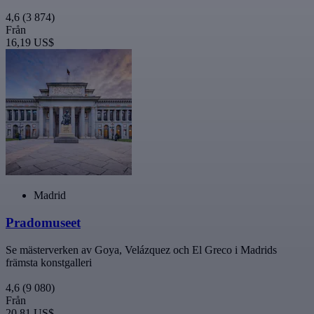
4,6
(3 874)
Från
16,19 US$
Madrid
Pradomuseet
Se mästerverken av Goya, Velázquez och El Greco i Madrids
främsta konstgalleri
4,6
(9 080)
Från
20,81 US$