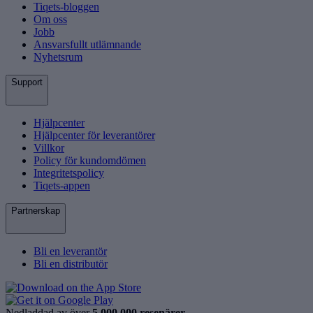
Tiqets-bloggen
Om oss
Jobb
Ansvarsfullt utlämnande
Nyhetsrum
Support
Hjälpcenter
Hjälpcenter för leverantörer
Villkor
Policy för kundomdömen
Integritetspolicy
Tiqets-appen
Partnerskap
Bli en leverantör
Bli en distributör
Nedladdad av över
5 000 000 resenärer