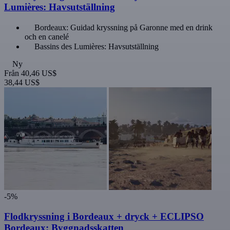
Lumières: Havsutställning
Bordeaux: Guidad kryssning på Garonne med en drink
och en canelé
Bassins des Lumières: Havsutställning
Ny
Från
40,46 US$
38,44 US$
-5%
Flodkryssning i Bordeaux + dryck + ECLIPSO
Bordeaux: Byggnadsskatten