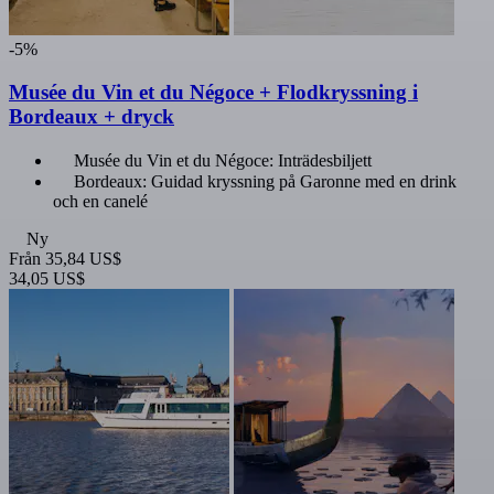
-5%
Musée du Vin et du Négoce + Flodkryssning i
Bordeaux + dryck
Musée du Vin et du Négoce: Inträdesbiljett
Bordeaux: Guidad kryssning på Garonne med en drink
och en canelé
Ny
Från
35,84 US$
34,05 US$