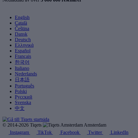
English
Català
Čeština
Dansk
Deutsch
Ελληνικά
Español
Français
한국어
Italiano
Nederlands
日本語
Português
Polski
Русский
Svenska
中文
© 2014-2026 Tiqets
Amsterdam
Instagram
TikTok
Facebook
Twitter
LinkedIn