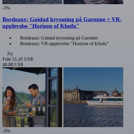
-5%
Bordeaux: Guidad kryssning på Garonne + VR-
upplevelse "Horizon of Khufu"
Bordeaux: Guidad kryssning på Garonne
Bordeaux: VR-upplevelse "Horizon of Khufu"
Ny
Från
51,45 US$
48,88 US$
-5%