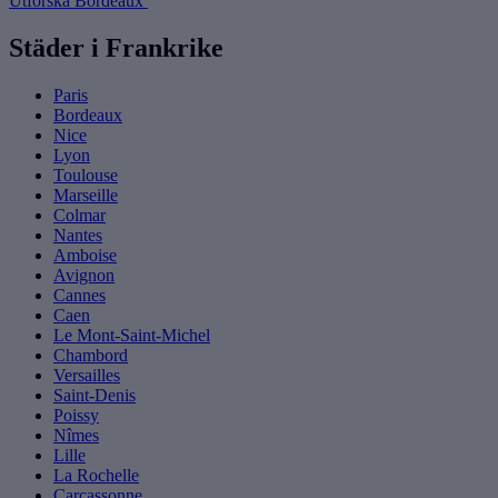
Utforska Bordeaux
Städer i Frankrike
Paris
Bordeaux
Nice
Lyon
Toulouse
Marseille
Colmar
Nantes
Amboise
Avignon
Cannes
Caen
Le Mont-Saint-Michel
Chambord
Versailles
Saint-Denis
Poissy
Nîmes
Lille
La Rochelle
Carcassonne