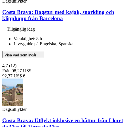
Dagsutflykter
Costa Brava: Dagstur med kajak, snorkling och
klipphopp från Barcelona
Tillgänglig idag
Varaktighet: 8 h
Live-guide på Engelska, Spanska
Visa vad som ingår
4,7
(12)
Från
98,27 US$
92,37 US$
6
Dagsutflykter
Costa Brava: Utflykt inklusive en båttur från Lloret
de Mar till Tossa de Mar