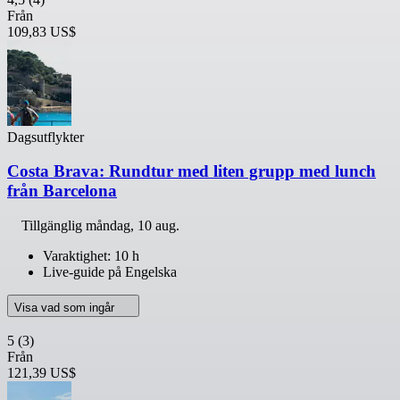
Från
109,83 US$
Dagsutflykter
Costa Brava: Rundtur med liten grupp med lunch
från Barcelona
Tillgänglig
måndag, 10 aug.
Varaktighet: 10 h
Live-guide på Engelska
Visa vad som ingår
5
(3)
Från
121,39 US$