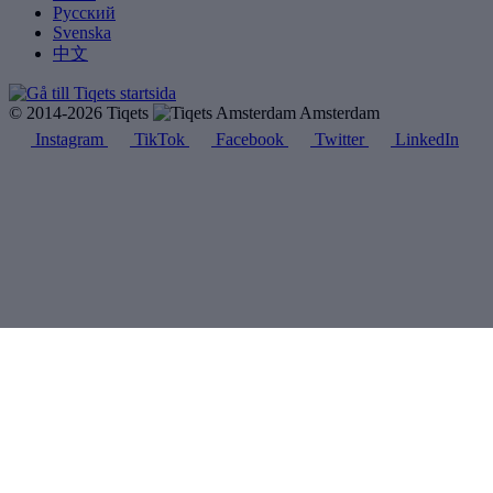
Русский
Svenska
中文
© 2014-2026 Tiqets
Amsterdam
Instagram
TikTok
Facebook
Twitter
LinkedIn