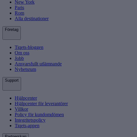
New York
Paris
Rom
Alla destinationer
Företag
Tiqets-bloggen
Om oss
Jobb
Ansvarsfullt utlämnande
Nyhetsrum
Support
Hjälpcenter
Hjälpcenter för leverantörer
Villkor
Policy för kundomdömen
Integritetspolicy
Tiqets-appen
Partnerskap