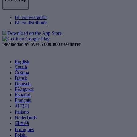
Bli en leverantör
Bli en distributör
Nedladdad av över
5 000 000 resenärer
English
Català
Čeština
Dansk
Deutsch
Ελληνικά
Español
Français
한국어
Italiano
Nederlands
日本語
Português
Polski