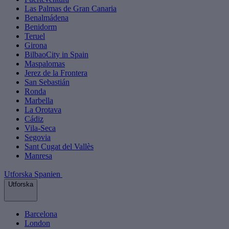
Las Palmas de Gran Canaria
Benalmádena
Benidorm
Teruel
Girona
BilbaoCity in Spain
Maspalomas
Jerez de la Frontera
San Sebastián
Ronda
Marbella
La Orotava
Cádiz
Vila-Seca
Segovia
Sant Cugat del Vallès
Manresa
Utforska Spanien
Utforska
Barcelona
London