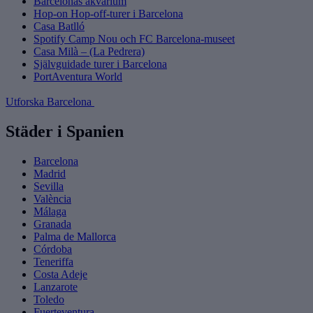
Barcelonas akvarium
Hop-on Hop-off-turer i Barcelona
Casa Batlló
Spotify Camp Nou och FC Barcelona-museet
Casa Milà – (La Pedrera)
Självguidade turer i Barcelona
PortAventura World
Utforska Barcelona
Städer i Spanien
Barcelona
Madrid
Sevilla
València
Málaga
Granada
Palma de Mallorca
Córdoba
Teneriffa
Costa Adeje
Lanzarote
Toledo
Fuerteventura