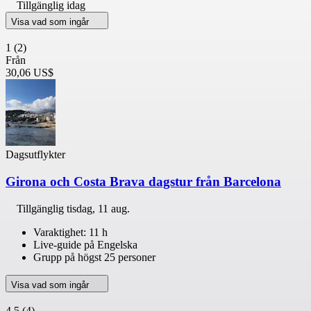
Tillgänglig idag
Visa vad som ingår
1
(2)
Från
30,06 US$
Dagsutflykter
Girona och Costa Brava dagstur från Barcelona
Tillgänglig
tisdag, 11 aug.
Varaktighet: 11 h
Live-guide på Engelska
Grupp på högst 25 personer
Visa vad som ingår
4,5
(4)