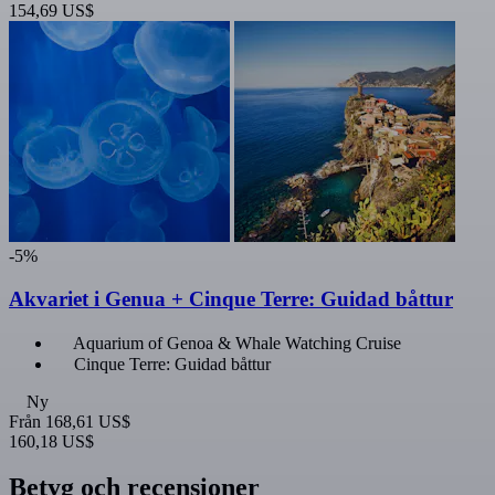
154,69 US$
-5%
Akvariet i Genua + Cinque Terre: Guidad båttur
Aquarium of Genoa & Whale Watching Cruise
Cinque Terre: Guidad båttur
Ny
Från
168,61 US$
160,18 US$
Betyg och recensioner