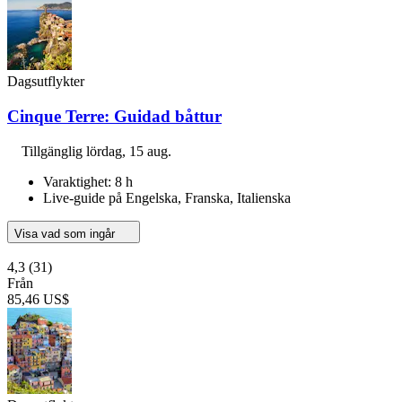
Dagsutflykter
Cinque Terre: Guidad båttur
Tillgänglig
lördag, 15 aug.
Varaktighet: 8 h
Live-guide på Engelska, Franska, Italienska
Visa vad som ingår
4,3
(31)
Från
85,46 US$