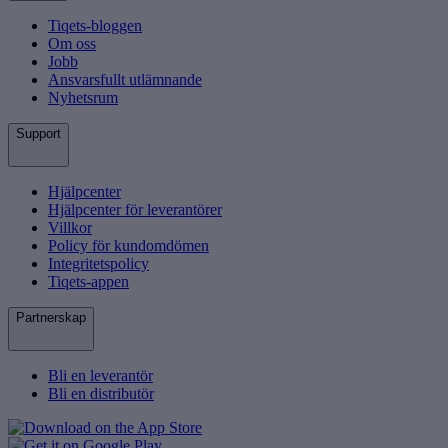
Tiqets-bloggen
Om oss
Jobb
Ansvarsfullt utlämnande
Nyhetsrum
Support
Hjälpcenter
Hjälpcenter för leverantörer
Villkor
Policy för kundomdömen
Integritetspolicy
Tiqets-appen
Partnerskap
Bli en leverantör
Bli en distributör