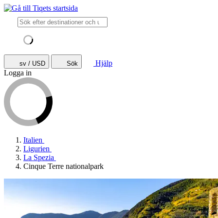
Hjälp
sv / USD
Sök
Logga in
Italien
Ligurien
La Spezia
Cinque Terre nationalpark