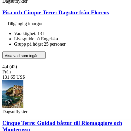
Dagsutflykter
Pisa och Cinque Terre: Dagstur från Florens
Tillgänglig imorgon
Varaktighet: 13 h
Live-guide på Engelska
Grupp på högst 25 personer
Visa vad som ingår
4,4
(45)
Från
131,65 US$
Dagsutflykter
Cinque Terre: Guidad båttur till Riomaggiore och
Monterosso