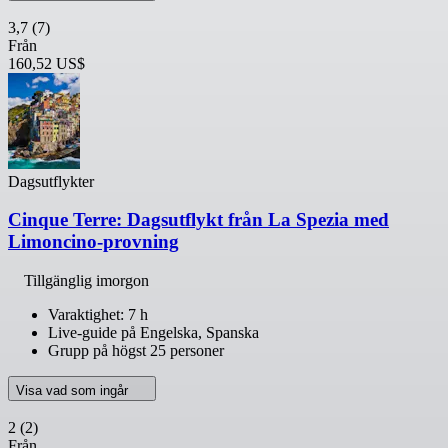
3,7
(7)
Från
160,52 US$
Dagsutflykter
Cinque Terre: Dagsutflykt från La Spezia med
Limoncino-provning
Tillgänglig imorgon
Varaktighet: 7 h
Live-guide på Engelska, Spanska
Grupp på högst 25 personer
Visa vad som ingår
2
(2)
Från