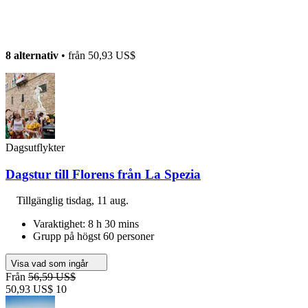
8 alternativ
• från
50,93 US$
Dagsutflykter
Dagstur till Florens från La Spezia
Tillgänglig
tisdag, 11 aug.
Varaktighet: 8 h 30 mins
Grupp på högst 60 personer
Visa vad som ingår
Från
56,59 US$
50,93 US$
10