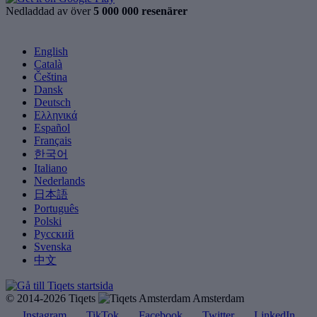
Nedladdad av över
5 000 000 resenärer
English
Català
Čeština
Dansk
Deutsch
Ελληνικά
Español
Français
한국어
Italiano
Nederlands
日本語
Português
Polski
Русский
Svenska
中文
© 2014-2026 Tiqets
Amsterdam
Instagram
TikTok
Facebook
Twitter
LinkedIn