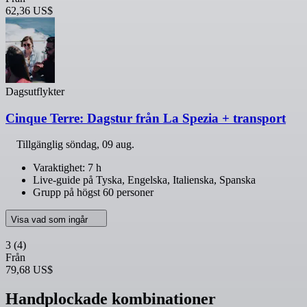
62,36 US$
Dagsutflykter
Cinque Terre: Dagstur från La Spezia + transport
Tillgänglig
söndag, 09 aug.
Varaktighet: 7 h
Live-guide på Tyska, Engelska, Italienska, Spanska
Grupp på högst 60 personer
Visa vad som ingår
3
(4)
Från
79,68 US$
Handplockade kombinationer