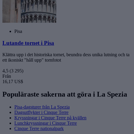
Pisa
Lutande tornet i Pisa
Klättra upp i det historiska tornet, beundra dess unika lutning och ta
ett ikoniskt "håll upp" tornfotot
4,5
(3 295)
Från
16,17 US$
Populäraste sakerna att göra i La Spezia
Pisa-dagsturer från La Spezia
Dagsutflykter i Cinque Terre
Kryssningar i Cinque Terre på kvällen
Lunchkryssningar i Cinque Terre
Cinque Terre nationalpark