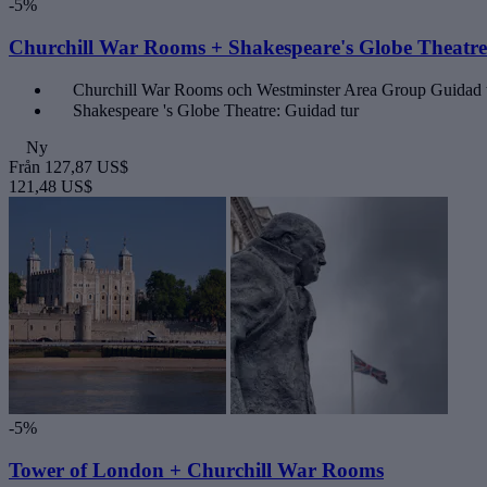
-5%
Churchill War Rooms + Shakespeare's Globe Theatre
Churchill War Rooms och Westminster Area Group Guidad 
Shakespeare 's Globe Theatre: Guidad tur
Ny
Från
127,87 US$
121,48 US$
-5%
Tower of London + Churchill War Rooms