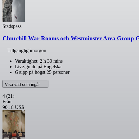
Stadspass
Churchill War Rooms och Westminster Area Group G
Tillgänglig imorgon
Varaktighet: 2 h 30 mins
Live-guide på Engelska
Grupp på högst 25 personer
Visa vad som ingår
4
(21)
Från
90,18 US$