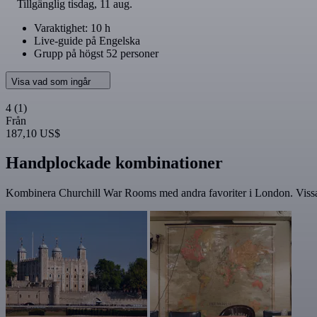
Tillgänglig
tisdag, 11 aug.
Varaktighet: 10 h
Live-guide på Engelska
Grupp på högst 52 personer
Visa vad som ingår
4
(1)
Från
187,10 US$
Handplockade kombinationer
Kombinera Churchill War Rooms med andra favoriter i London. Vissa 