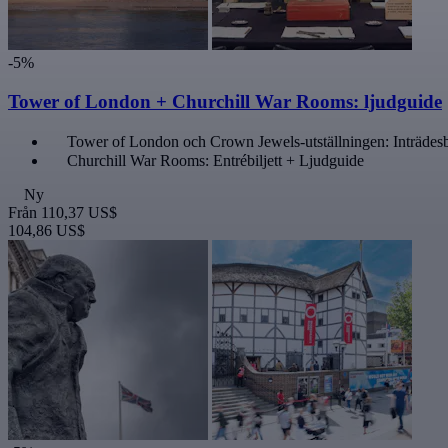
-5%
Tower of London + Churchill War Rooms: ljudguide
Tower of London och Crown Jewels-utställningen: Inträdesbi
Churchill War Rooms: Entrébiljett + Ljudguide
Ny
Från
110,37 US$
104,86 US$