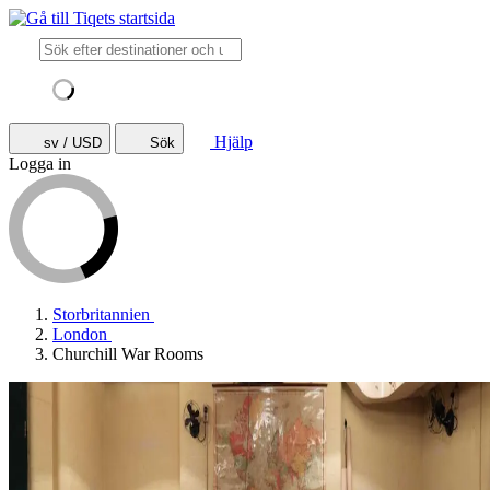
Hjälp
sv / USD
Sök
Logga in
Storbritannien
London
Churchill War Rooms