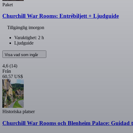
Paket
Churchill War Rooms: Entrébiljett + Ljudguide
Tillgänglig imorgon
Varaktighet: 2 h
Ljudguide
Visa vad som ingår
4,6
(14)
Från
60,57 US$
Historiska platser
Churchill War Rooms och Blenheim Palace: Guidad 