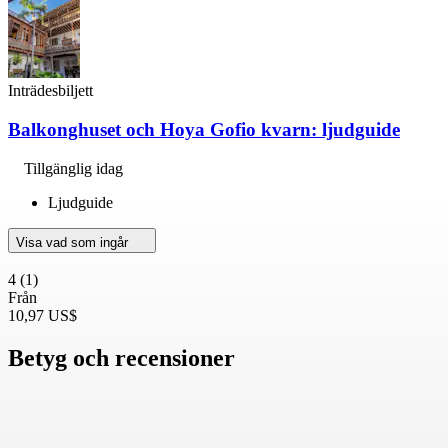
Inträdesbiljett
Balkonghuset och Hoya Gofio kvarn: ljudguide
Tillgänglig idag
Ljudguide
Visa vad som ingår
4
(1)
Från
10,97 US$
Betyg och recensioner