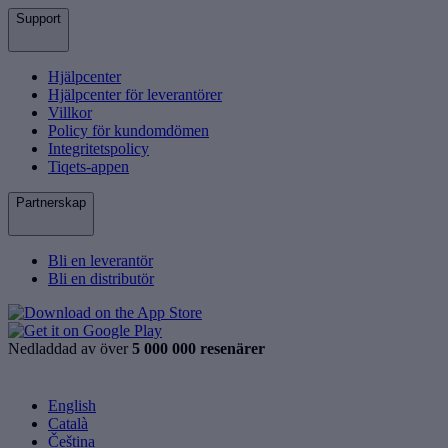
Support
Hjälpcenter
Hjälpcenter för leverantörer
Villkor
Policy för kundomdömen
Integritetspolicy
Tiqets-appen
Partnerskap
Bli en leverantör
Bli en distributör
Nedladdad av över
5 000 000 resenärer
English
Català
Čeština