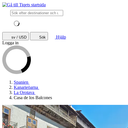
Hjälp
sv / USD
Sök
Logga in
Spanien
Kanarieöarna
La Orotava
Casa de los Balcones