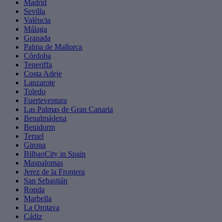
Madrid
Sevilla
València
Málaga
Granada
Palma de Mallorca
Córdoba
Teneriffa
Costa Adeje
Lanzarote
Toledo
Fuerteventura
Las Palmas de Gran Canaria
Benalmádena
Benidorm
Teruel
Girona
BilbaoCity in Spain
Maspalomas
Jerez de la Frontera
San Sebastián
Ronda
Marbella
La Orotava
Cádiz