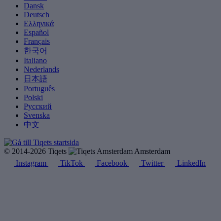
Dansk
Deutsch
Ελληνικά
Español
Français
한국어
Italiano
Nederlands
日本語
Português
Polski
Русский
Svenska
中文
© 2014-2026 Tiqets
Amsterdam
Instagram
TikTok
Facebook
Twitter
LinkedIn