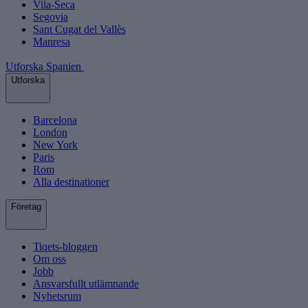
Vila-Seca
Segovia
Sant Cugat del Vallès
Manresa
Utforska Spanien
Utforska
Barcelona
London
New York
Paris
Rom
Alla destinationer
Företag
Tiqets-bloggen
Om oss
Jobb
Ansvarsfullt utlämnande
Nyhetsrum