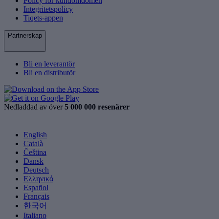
Policy för kundomdömen
Integritetspolicy
Tiqets-appen
Partnerskap
Bli en leverantör
Bli en distributör
Nedladdad av över
5 000 000 resenärer
English
Català
Čeština
Dansk
Deutsch
Ελληνικά
Español
Français
한국어
Italiano