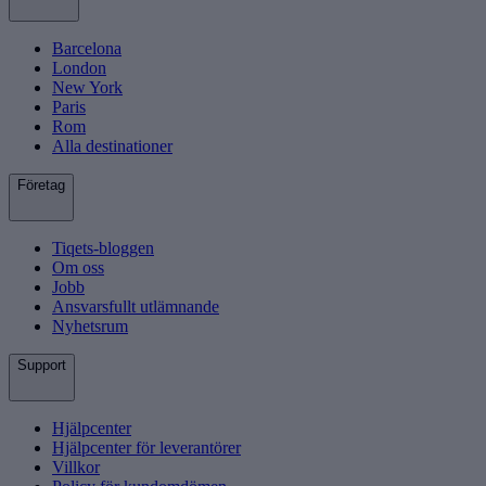
Barcelona
London
New York
Paris
Rom
Alla destinationer
Företag
Tiqets-bloggen
Om oss
Jobb
Ansvarsfullt utlämnande
Nyhetsrum
Support
Hjälpcenter
Hjälpcenter för leverantörer
Villkor