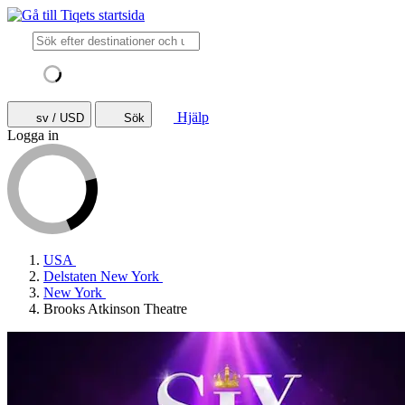
Hjälp
sv / USD
Sök
Logga in
USA
Delstaten New York
New York
Brooks Atkinson Theatre