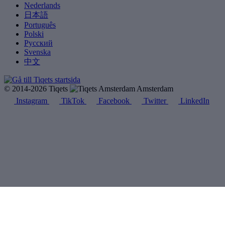
Nederlands
日本語
Português
Polski
Русский
Svenska
中文
© 2014-2026 Tiqets
Amsterdam
Instagram
TikTok
Facebook
Twitter
LinkedIn