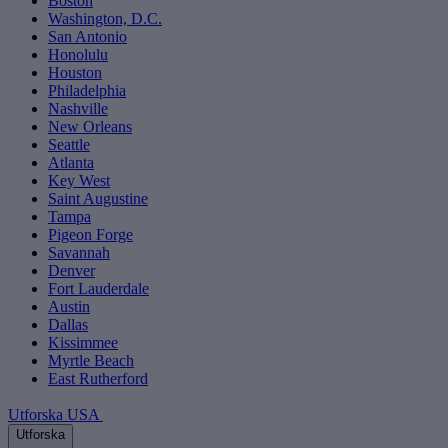
Boston
Washington, D.C.
San Antonio
Honolulu
Houston
Philadelphia
Nashville
New Orleans
Seattle
Atlanta
Key West
Saint Augustine
Tampa
Pigeon Forge
Savannah
Denver
Fort Lauderdale
Austin
Dallas
Kissimmee
Myrtle Beach
East Rutherford
Utforska USA
Utforska