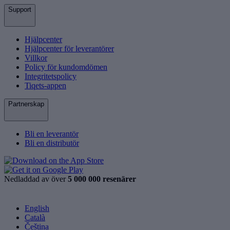
Support
Hjälpcenter
Hjälpcenter för leverantörer
Villkor
Policy för kundomdömen
Integritetspolicy
Tiqets-appen
Partnerskap
Bli en leverantör
Bli en distributör
Nedladdad av över
5 000 000 resenärer
English
Català
Čeština