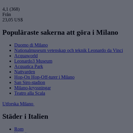
4,1
(368)
Från
23,05 US$
Populäraste sakerna att göra i Milano
Duomo di Milano
Nationalmuseum vetenskap och teknik Leonardo da Vinci
Acquaworld
Leonardo3 Museum
Acquatica Park
Nattvarden
Hop-On Hop-Off-turer i Milano
San Siro-stadion
Milano-kryssningar
Teatro alla Scala
Utforska Milano
Städer i Italien
Rom