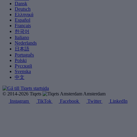
Dansk
Deutsch
Ελληνικά
Español
Français
한국어
Italiano
Nederlands
日本語
Português
Polski
Русский
Svenska
中文
© 2014-2026 Tiqets
Amsterdam
Instagram
TikTok
Facebook
Twitter
LinkedIn