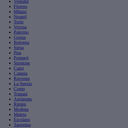
Venedig
Florens
Milano
Neapel
Turin
Verona
Palermo
Genua
Bologna
Siena
Pisa
Pompeji
Sirmione
Capri
Catania
Ravenna
La Spezia
Como
Trapani
Agrigento
Rimini
Modena
Matera
Ercolano
Taormina