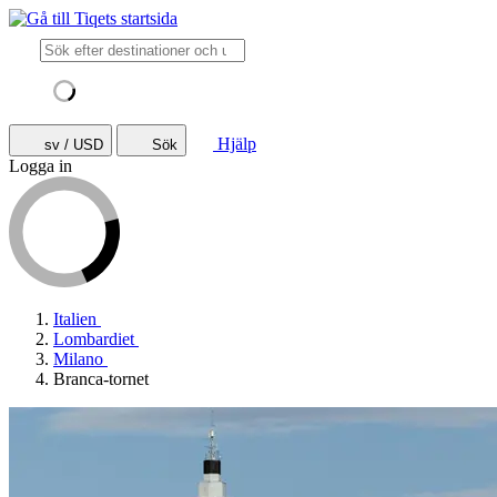
Hjälp
sv / USD
Sök
Logga in
Italien
Lombardiet
Milano
Branca-tornet