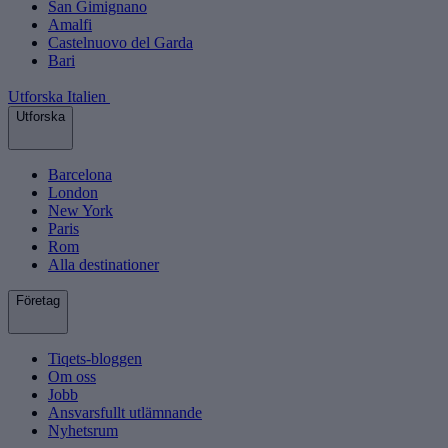
San Gimignano
Amalfi
Castelnuovo del Garda
Bari
Utforska Italien
Utforska
Barcelona
London
New York
Paris
Rom
Alla destinationer
Företag
Tiqets-bloggen
Om oss
Jobb
Ansvarsfullt utlämnande
Nyhetsrum