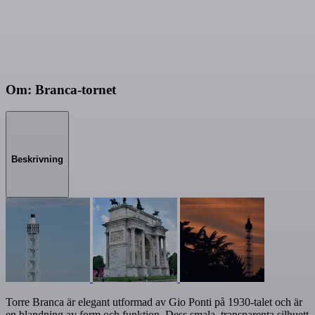
Om: Branca-tornet
Beskrivning
Torre Branca är elegant utformad av Gio Ponti på 1930-talet och är
en blandning av form och funktion. Dess smala, transparenta silhuett