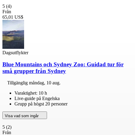
5
(4)
Från
65,01 US$
Dagsutflykter
Blue Mountains och Sydney Zoo: Guidad tur för
små grupper från Sydney
Tillgänglig
måndag, 10 aug.
Varaktighet: 10 h
Live-guide på Engelska
Grupp på högst 20 personer
Visa vad som ingår
5
(2)
Från