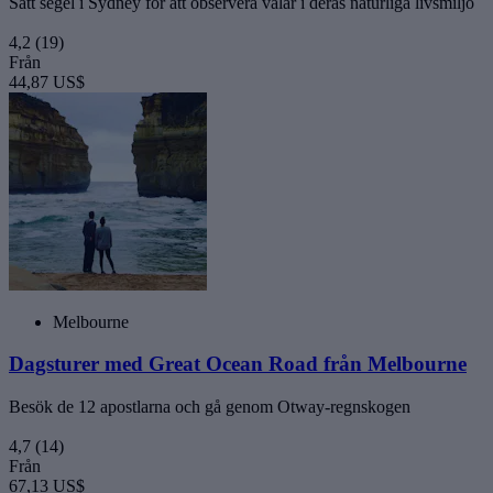
Sätt segel i Sydney för att observera valar i deras naturliga livsmiljö
4,2
(19)
Från
44,87 US$
Melbourne
Dagsturer med Great Ocean Road från Melbourne
Besök de 12 apostlarna och gå genom Otway-regnskogen
4,7
(14)
Från
67,13 US$