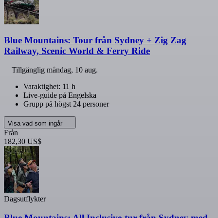
Blue Mountains: Tour från Sydney + Zig Zag
Railway, Scenic World & Ferry Ride
Tillgänglig
måndag, 10 aug.
Varaktighet: 11 h
Live-guide på Engelska
Grupp på högst 24 personer
Visa vad som ingår
Från
182,30 US$
Dagsutflykter
Blue Mountains: All Inclusive-tur från Sydney med