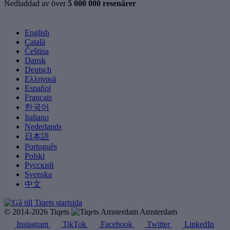
Nedladdad av över
5 000 000 resenärer
English
Català
Čeština
Dansk
Deutsch
Ελληνικά
Español
Français
한국어
Italiano
Nederlands
日本語
Português
Polski
Русский
Svenska
中文
© 2014-2026 Tiqets
Amsterdam
Instagram
TikTok
Facebook
Twitter
LinkedIn