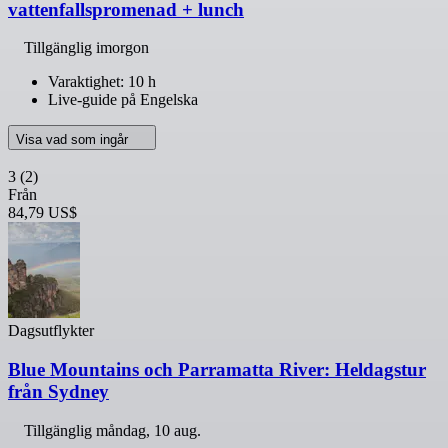
vattenfallspromenad + lunch
Tillgänglig imorgon
Varaktighet: 10 h
Live-guide på Engelska
Visa vad som ingår
3
(2)
Från
84,79 US$
Dagsutflykter
Blue Mountains och Parramatta River: Heldagstur
från Sydney
Tillgänglig
måndag, 10 aug.