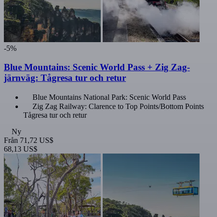
-5%
Blue Mountains: Scenic World Pass + Zig Zag-
järnväg: Tågresa tur och retur
Blue Mountains National Park: Scenic World Pass
Zig Zag Railway: Clarence to Top Points/Bottom Points
Tågresa tur och retur
Ny
Från
71,72 US$
68,13 US$