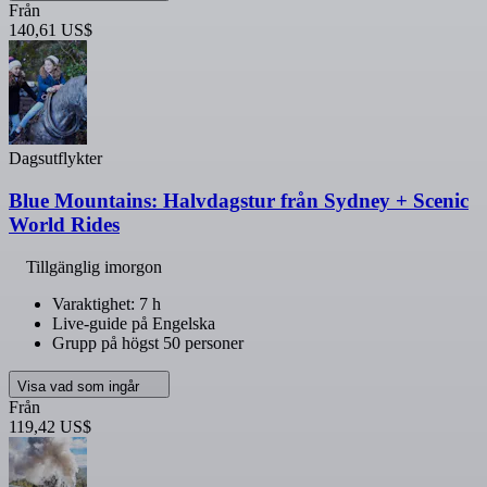
Från
140,61 US$
Dagsutflykter
Blue Mountains: Halvdagstur från Sydney + Scenic
World Rides
Tillgänglig imorgon
Varaktighet: 7 h
Live-guide på Engelska
Grupp på högst 50 personer
Visa vad som ingår
Från
119,42 US$