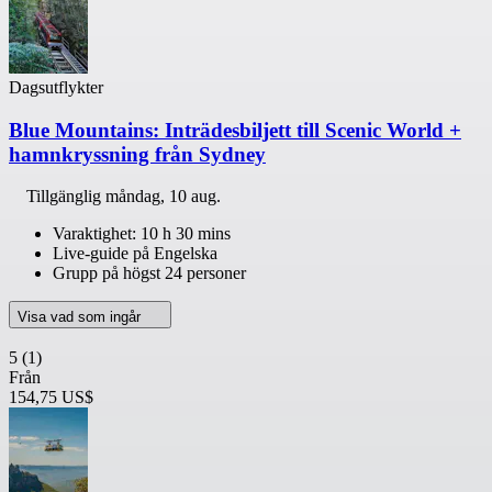
Dagsutflykter
Blue Mountains: Inträdesbiljett till Scenic World +
hamnkryssning från Sydney
Tillgänglig
måndag, 10 aug.
Varaktighet: 10 h 30 mins
Live-guide på Engelska
Grupp på högst 24 personer
Visa vad som ingår
5
(1)
Från
154,75 US$