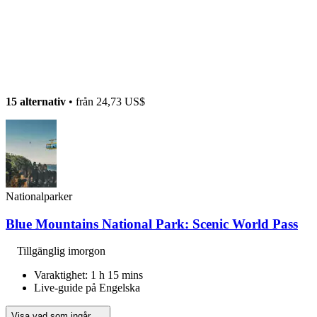
15 alternativ
• från
24,73 US$
Nationalparker
Blue Mountains National Park: Scenic World Pass
Tillgänglig imorgon
Varaktighet: 1 h 15 mins
Live-guide på Engelska
Visa vad som ingår