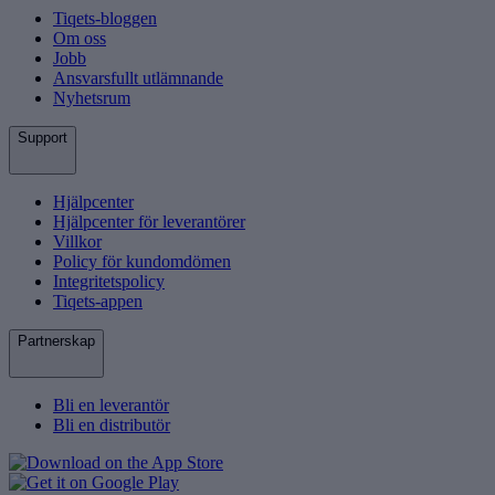
Tiqets-bloggen
Om oss
Jobb
Ansvarsfullt utlämnande
Nyhetsrum
Support
Hjälpcenter
Hjälpcenter för leverantörer
Villkor
Policy för kundomdömen
Integritetspolicy
Tiqets-appen
Partnerskap
Bli en leverantör
Bli en distributör