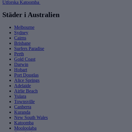
Utforska Katoomba
Städer i Australien
Melbourne
Sydney
Cairns
Brisbane
Surfers Paradise
Perth
Gold Coast
Darwin
Hobart
Port Douglas
Alice Springs
Adelaide
Airlie Beach
Yulara
Townsville
Canberra
Kuranda
New South Wales
Katoomba
Mooloolaba