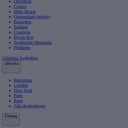
Oxenford
Cowes
Main Beach
Queensland (region)
Busselton
Ballarat
Coomera
Byron Bay
Tamborine Mountain
Phillipön
Utforska Australien
Utforska
Barcelona
London
New York
Paris
Rom
Alla destinationer
Företag