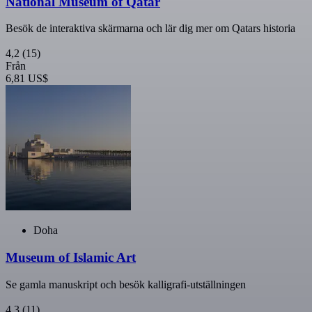
National Museum of Qatar
Besök de interaktiva skärmarna och lär dig mer om Qatars historia
4,2
(15)
Från
6,81 US$
Doha
Museum of Islamic Art
Se gamla manuskript och besök kalligrafi-utställningen
4,3
(11)