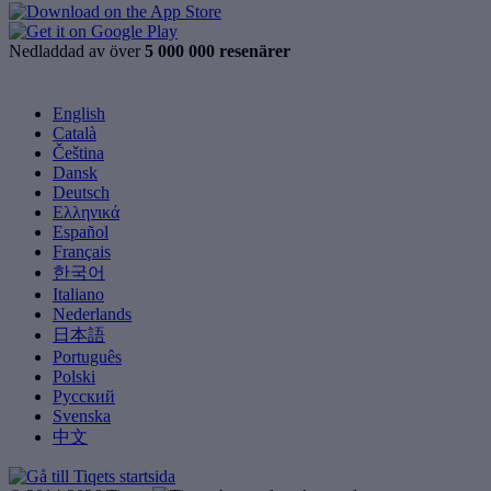
Nedladdad av över
5 000 000 resenärer
English
Català
Čeština
Dansk
Deutsch
Ελληνικά
Español
Français
한국어
Italiano
Nederlands
日本語
Português
Polski
Русский
Svenska
中文