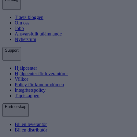
Tiqets-bloggen
Om oss
Jobb
Ansvarsfullt utlämnande
Nyhetsrum
Support
Hjälpcenter
Hjälpcenter för leverantörer
Villkor
Policy för kundomdömen
Integritetspolicy
Tiqets-appen
Partnerskap
Bli en leverantör
Bli en distributör