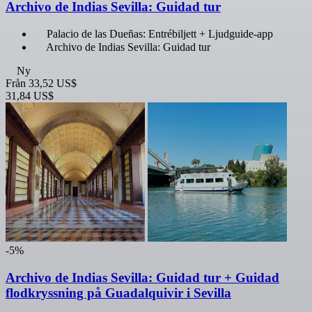
Archivo de Indias Sevilla: Guidad tur
Palacio de las Dueñas: Entrébiljett + Ljudguide-app
Archivo de Indias Sevilla: Guidad tur
Ny
Från
33,52 US$
31,84 US$
-5%
Archivo de Indias Sevilla: Guidad tur + Guidad
flodkryssning på Guadalquivir i Sevilla