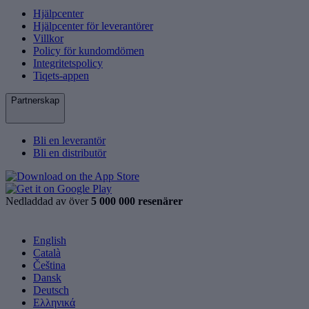
Hjälpcenter
Hjälpcenter för leverantörer
Villkor
Policy för kundomdömen
Integritetspolicy
Tiqets-appen
Partnerskap
Bli en leverantör
Bli en distributör
Nedladdad av över
5 000 000 resenärer
English
Català
Čeština
Dansk
Deutsch
Ελληνικά