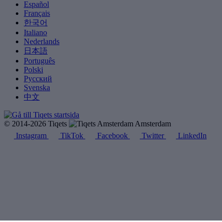
Español
Français
한국어
Italiano
Nederlands
日本語
Português
Polski
Русский
Svenska
中文
© 2014-2026 Tiqets
Amsterdam
Instagram
TikTok
Facebook
Twitter
LinkedIn