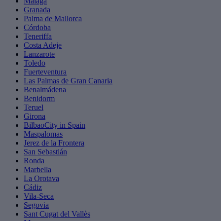
Málaga
Granada
Palma de Mallorca
Córdoba
Teneriffa
Costa Adeje
Lanzarote
Toledo
Fuerteventura
Las Palmas de Gran Canaria
Benalmádena
Benidorm
Teruel
Girona
BilbaoCity in Spain
Maspalomas
Jerez de la Frontera
San Sebastián
Ronda
Marbella
La Orotava
Cádiz
Vila-Seca
Segovia
Sant Cugat del Vallès