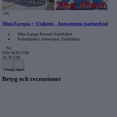
-5%
Mini-Europa + Utsikten - Antwerpens pariserhjul
Mini-Europa Bryssel: Entrébiljett
Pariserhjulet i Antwerpen: Entrébiljett
Ny
Från
36,61 US$
34,78 US$
Föregående
Nästa
Betyg och recensioner