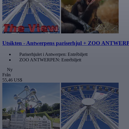
Utsikten - Antwerpens pariserhjul + ZOO ANTWERPE
Pariserhjulet i Antwerpen: Entrébiljett
ZOO ANTWERPEN: Entrébiljett
Ny
Från
55,46 US$