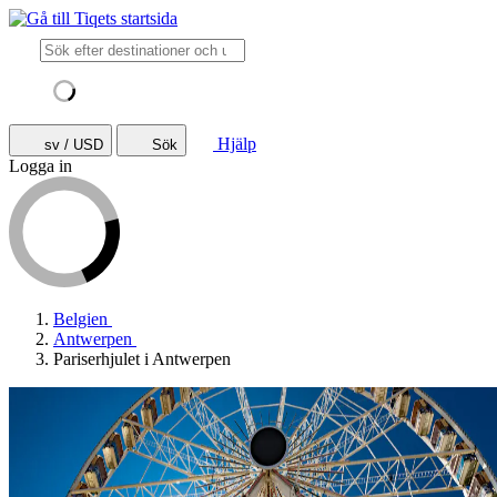
Hjälp
sv / USD
Sök
Logga in
Belgien
Antwerpen
Pariserhjulet i Antwerpen