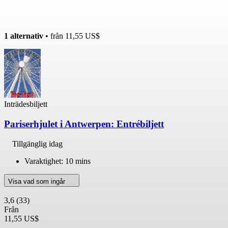
1 alternativ
• från
11,55 US$
Inträdesbiljett
Pariserhjulet i Antwerpen: Entrébiljett
Tillgänglig idag
Varaktighet: 10 mins
Visa vad som ingår
3,6
(33)
Från
11,55 US$