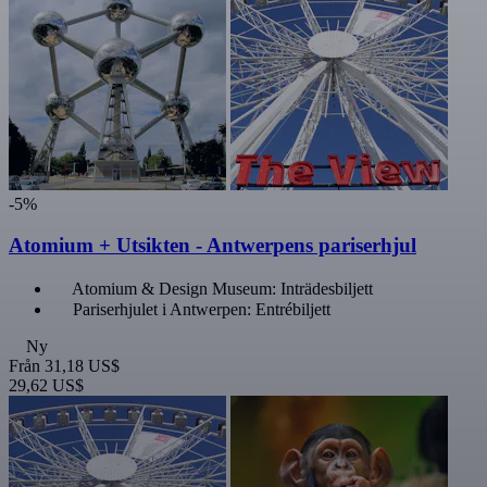
-5%
Atomium + Utsikten - Antwerpens pariserhjul
Atomium & Design Museum: Inträdesbiljett
Pariserhjulet i Antwerpen: Entrébiljett
Ny
Från
31,18 US$
29,62 US$