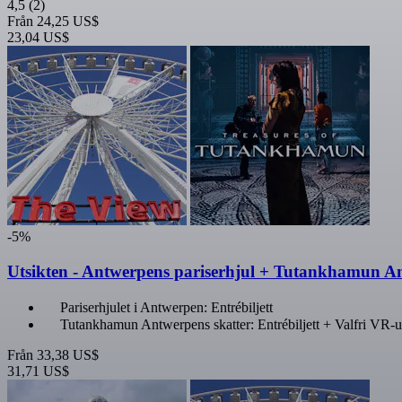
4,5
(2)
Från
24,25 US$
23,04 US$
-5%
Utsikten - Antwerpens pariserhjul + Tutankhamun An
Pariserhjulet i Antwerpen: Entrébiljett
Tutankhamun Antwerpens skatter: Entrébiljett + Valfri VR-u
Från
33,38 US$
31,71 US$