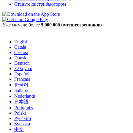
Станьте дистрибьютором
Уже скачало более
5 000 000 путешественников
English
Català
Čeština
Dansk
Deutsch
Ελληνικά
Español
Français
한국어
Italiano
Nederlands
日本語
Português
Polski
Русский
Svenska
中文