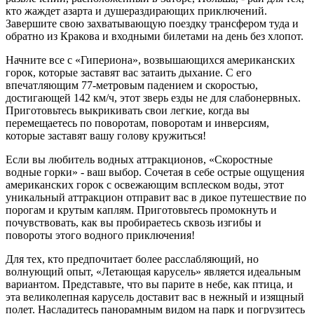
кто жаждет азарта и душераздирающих приключений.
Завершите свою захватывающую поездку трансфером туда и
обратно из Кракова и входными билетами на день без хлопот.
Начните все с «Гипериона», возвышающихся американских
горок, которые заставят вас затаить дыхание. С его
впечатляющим 77-метровым падением и скоростью,
достигающей 142 км/ч, этот зверь езды не для слабонервных.
Приготовьтесь выкрикивать свои легкие, когда вы
перемещаетесь по поворотам, поворотам и инверсиям,
которые заставят вашу голову кружиться!
Если вы любитель водных аттракционов, «Скоростные
водные горки» - ваш выбор. Сочетая в себе острые ощущения
американских горок с освежающим всплеском воды, этот
уникальный аттракцион отправит вас в дикое путешествие по
порогам и крутым каплям. Приготовьтесь промокнуть и
почувствовать, как вы пробираетесь сквозь изгибы и
повороты этого водного приключения!
Для тех, кто предпочитает более расслабляющий, но
волнующий опыт, «Летающая карусель» является идеальным
вариантом. Представьте, что вы парите в небе, как птица, и
эта великолепная карусель доставит вас в нежный и изящный
полет. Насладитесь панорамным видом на парк и погрузитесь