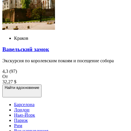
Краков
Вавельский замок
Экскурсия по королевским покоям и посещение собора
4,3
(97)
От
32,27 $
Найти вдохновение
Барселона
Лондон
Нью-Йорк
Париж
Рим
Все направления