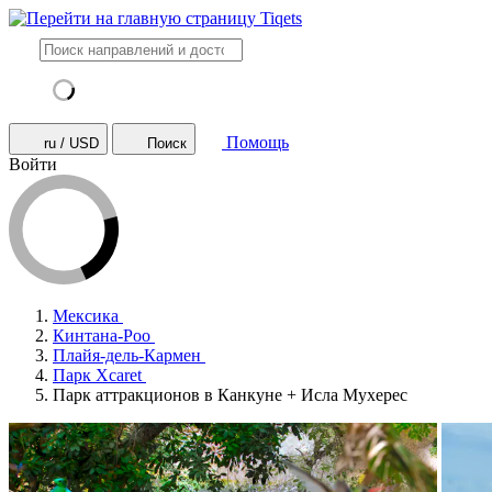
Помощь
ru / USD
Поиск
Войти
Мексика
Кинтана-Роо
Плайя-дель-Кармен
Парк Xcaret
Парк аттракционов в Канкуне + Исла Мухерес