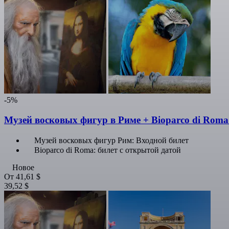
-5%
Музей восковых фигур в Риме + Bioparco di Roma
Музей восковых фигур Рим: Входной билет
Bioparco di Roma: билет с открытой датой
Новое
От
41,61 $
39,52 $