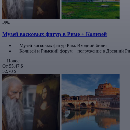
-5%
Музей восковых фигур в Риме + Колизей
Музей восковых фигур Рим: Входной билет
Колизей и Римский форум + погружение в Древний Р
Новое
От
55,47 $
52,70 $