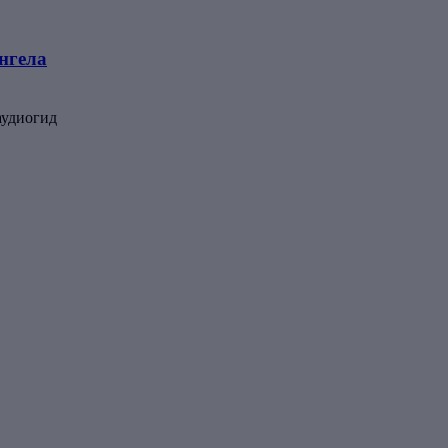
нгела
аудиогид