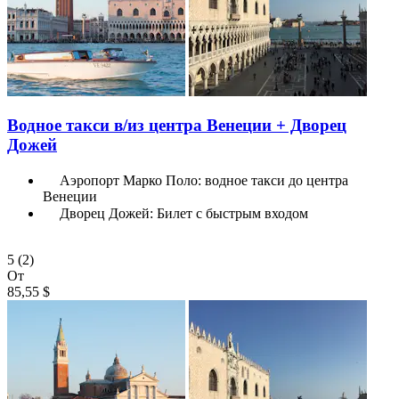
Водное такси в/из центра Венеции + Дворец
Дожей
Аэропорт Марко Поло: водное такси до центра
Венеции
Дворец Дожей: Билет с быстрым входом
5
(2)
От
85,55 $