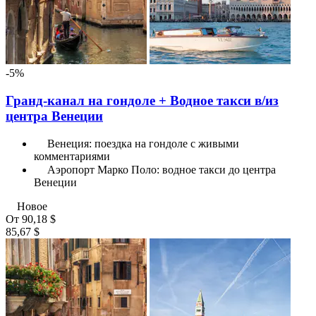
-5%
Гранд-канал на гондоле + Водное такси в/из
центра Венеции
Венеция: поездка на гондоле с живыми
комментариями
Аэропорт Марко Поло: водное такси до центра
Венеции
Новое
От
90,18 $
85,67 $