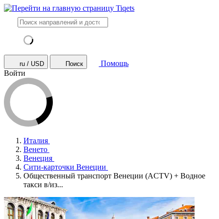
Помощь
ru / USD
Поиск
Войти
Италия
Венето
Венеция
Сити-карточки Венеции
Общественный транспорт Венеции (ACTV) + Водное
такси в/из...