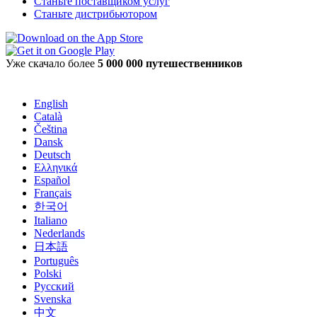
Станьте поставщиком услуг
Станьте дистрибьютором
Уже скачало более
5 000 000 путешественников
English
Català
Čeština
Dansk
Deutsch
Ελληνικά
Español
Français
한국어
Italiano
Nederlands
日本語
Português
Polski
Русский
Svenska
中文