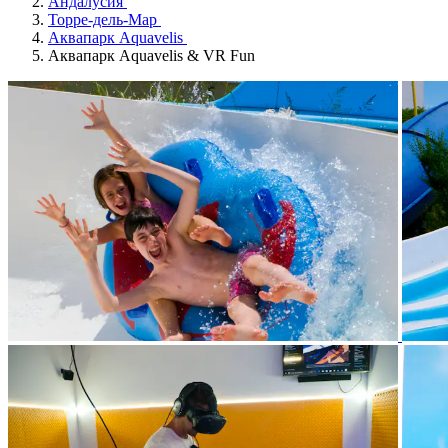
Андалусия
Торре-дель-Мар
Аквапарк Aquavelis
Аквапарк Aquavelis & VR Fun