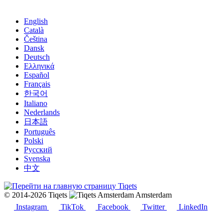
English
Català
Čeština
Dansk
Deutsch
Ελληνικά
Español
Français
한국어
Italiano
Nederlands
日本語
Português
Polski
Русский
Svenska
中文
© 2014-2026 Tiqets
Amsterdam
Instagram
TikTok
Facebook
Twitter
LinkedIn