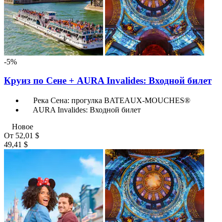
-5%
Круиз по Сене + AURA Invalides: Входной билет
Река Сена: прогулка BATEAUX-MOUCHES®
AURA Invalides: Входной билет
Новое
От
52,01 $
49,41 $