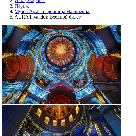
Иль-де-Франс
Париж
Музей Арме и гробница Наполеона
AURA Invalides: Входной билет