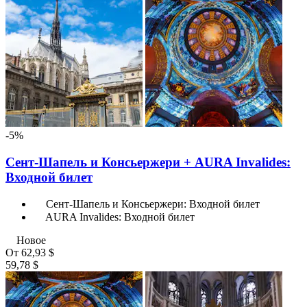
-5%
Сент-Шапель и Консьержери + AURA Invalides:
Входной билет
Сент-Шапель и Консьержери: Входной билет
AURA Invalides: Входной билет
Новое
От
62,93 $
59,78 $