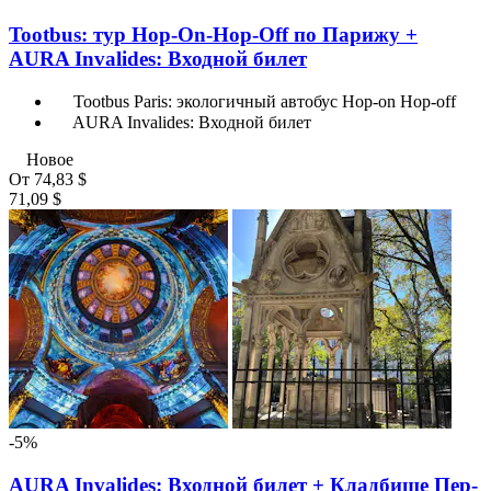
Tootbus: тур Hop-On-Hop-Off по Парижу +
AURA Invalides: Входной билет
Tootbus Paris: экологичный автобус Hop-on Hop-off
AURA Invalides: Входной билет
Новое
От
74,83 $
71,09 $
-5%
AURA Invalides: Входной билет + Кладбище Пер-