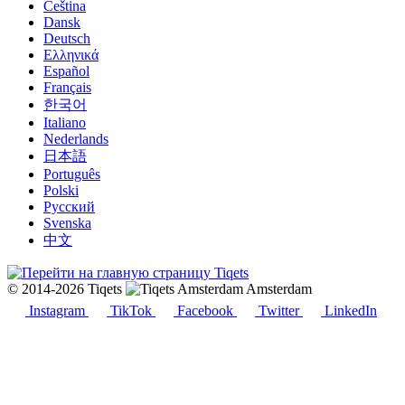
Čeština
Dansk
Deutsch
Ελληνικά
Español
Français
한국어
Italiano
Nederlands
日本語
Português
Polski
Русский
Svenska
中文
© 2014-2026 Tiqets
Amsterdam
Instagram
TikTok
Facebook
Twitter
LinkedIn