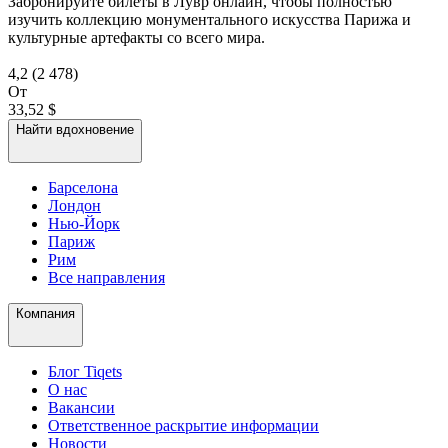
Забронируйте билеты в Лувр онлайн, чтобы полностью
изучить коллекцию монументального искусства Парижа и
культурные артефакты со всего мира.
4,2
(2 478)
От
33,52 $
Найти вдохновение
Барселона
Лондон
Нью-Йорк
Париж
Рим
Все направления
Компания
Блог Tiqets
О нас
Вакансии
Ответственное раскрытие информации
Новости