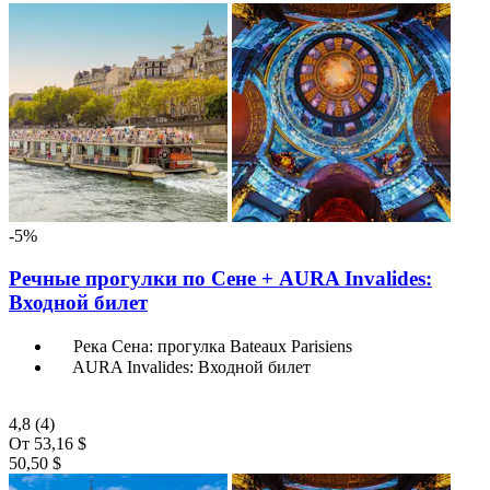
-5%
Речные прогулки по Сене + AURA Invalides:
Входной билет
Река Сена: прогулка Bateaux Parisiens
AURA Invalides: Входной билет
4,8
(4)
От
53,16 $
50,50 $