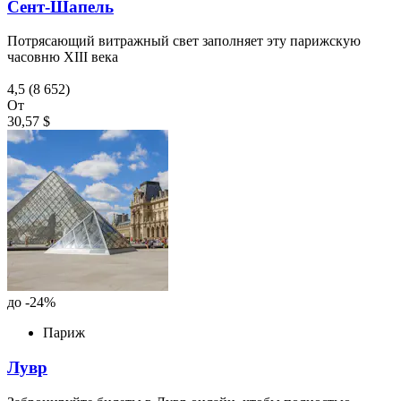
Сент-Шапель
Потрясающий витражный свет заполняет эту парижскую
часовню XIII века
4,5
(8 652)
От
30,57 $
до -24%
Париж
Лувр