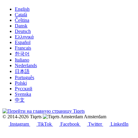
English
Català
Čeština
Dansk
Deutsch
Ελληνικά
Español
Français
한국어
Italiano
Nederlands
日本語
Português
Polski
Русский
Svenska
中文
© 2014-2026 Tiqets
Amsterdam
Instagram
TikTok
Facebook
Twitter
LinkedIn