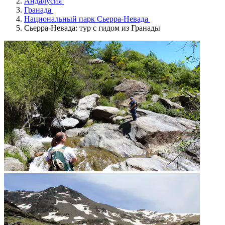
Андалусия
Гранада
Национальный парк Сьерра-Невада
Сьерра-Невада: тур с гидом из Гранады