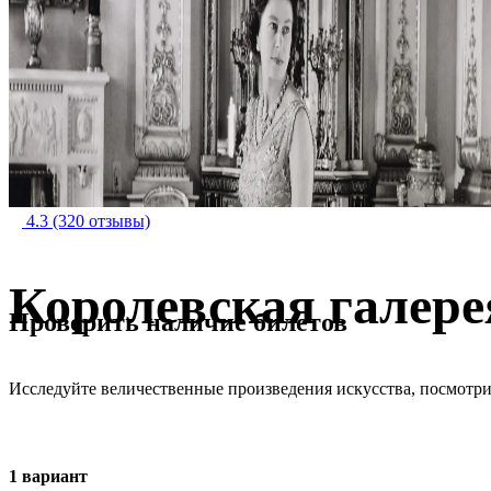
4.3
(320 отзывы)
Королевская галере
Проверить наличие билетов
Исследуйте величественные произведения искусства, посмотри
1 вариант