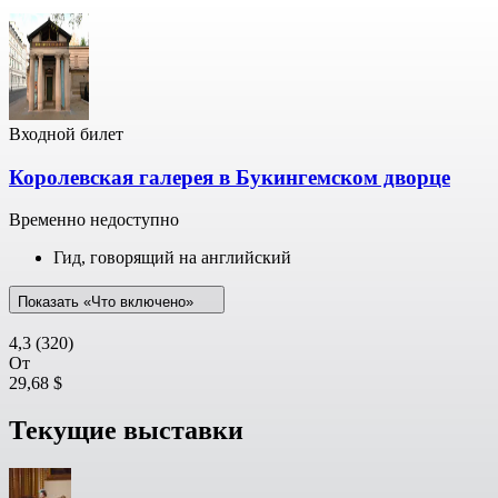
Входной билет
Королевская галерея в Букингемском дворце
Временно недоступно
Гид, говорящий на английский
Показать «Что включено»
4,3
(320)
От
29,68 $
Текущие выставки