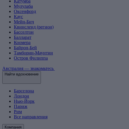
Катумба
Мулулаба
Оксенфорд
Каус
Мейн-Бич
Квинсленд (регион)
Басселтон
Балларат
Коомера
Байрон-Бей
Тамборин-Маунтин
Остров Филиппа
Австралия — знакомьтесь
Найти вдохновение
Барселона
Лондон
Нью-Йорк
Париж
Рим
Все направления
Компания