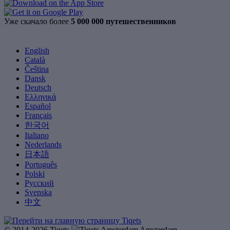
Уже скачало более
5 000 000 путешественников
English
Català
Čeština
Dansk
Deutsch
Ελληνικά
Español
Français
한국어
Italiano
Nederlands
日本語
Português
Polski
Русский
Svenska
中文
© 2014-2026 Tiqets
Amsterdam