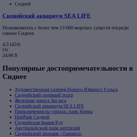
Сидней
Сиднейский аквариум SEA LIFE
Познакомьтесь с более чем 13 000 морских существ посреди
гавани Сиднея
4,3
(424)
От
24,66 $
Популярные достопримечательности в
Сиднее
Художественная галерея Нового Южного Уэльса
Сиднейский оперный театр
Железная дорога Зигзага
Сиднейский аквариум SEA LIFE
Приключения на улицах: парк Новра
DigiPark Сидней
Сиднейская башня Eye
Австралийский парк рептилий
Сиднейский зоопарк «Таронга»