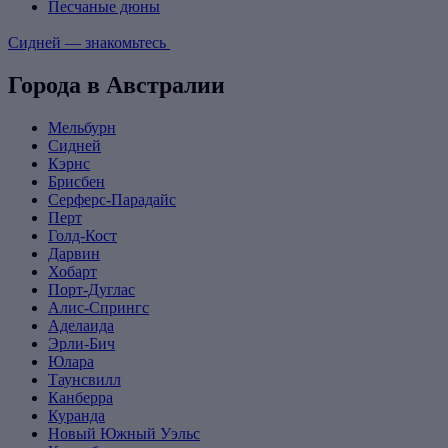
Песчаные дюны
Сидней — знакомьтесь
Города в Австралии
Мельбурн
Сидней
Кэрнс
Брисбен
Серферс-Парадайс
Перт
Голд-Кост
Дарвин
Хобарт
Порт-Дуглас
Алис-Спрингс
Аделаида
Эрли-Бич
Юлара
Таунсвилл
Канберра
Куранда
Новый Южный Уэльс