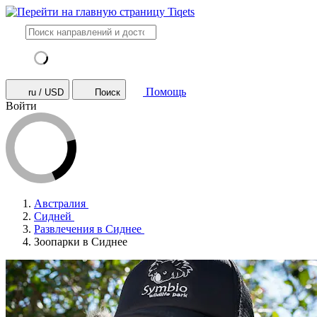
Помощь
ru / USD
Поиск
Войти
Австралия
Сидней
Развлечения в Сиднее
Зоопарки в Сиднее