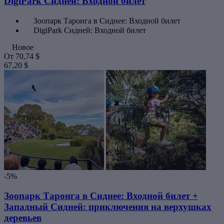
DigiPark Сидней: Входной билет
Зоопарк Таронга в Сиднее: Входной билет
DigiPark Сидней: Входной билет
Новое
От
70,74 $
67,20 $
-5%
Зоопарк Таронга в Сиднее: Входной билет +
Западный Сидней: приключения на верхушках
деревьев