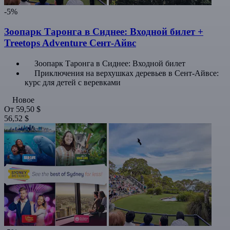
-5%
Зоопарк Таронга в Сиднее: Входной билет +
Treetops Adventure Сент-Айвс
Зоопарк Таронга в Сиднее: Входной билет
Приключения на верхушках деревьев в Сент-Айвсе:
курс для детей с веревками
Новое
От
59,50 $
56,52 $