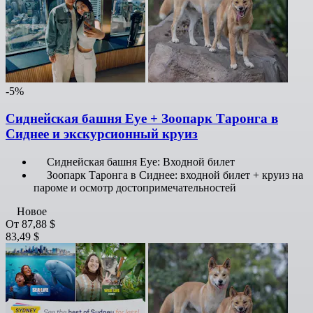
-5%
Сиднейская башня Eye + Зоопарк Таронга в
Сиднее и экскурсионный круиз
Сиднейская башня Eye: Входной билет
Зоопарк Таронга в Сиднее: входной билет + круиз на
пароме и осмотр достопримечательностей
Новое
От
87,88 $
83,49 $