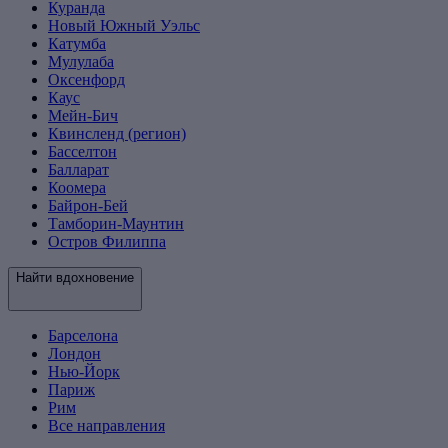
Куранда
Новый Южный Уэльс
Катумба
Мулулаба
Оксенфорд
Каус
Мейн-Бич
Квинсленд (регион)
Басселтон
Балларат
Коомера
Байрон-Бей
Тамборин-Маунтин
Остров Филиппа
Найти вдохновение
Барселона
Лондон
Нью-Йорк
Париж
Рим
Все направления