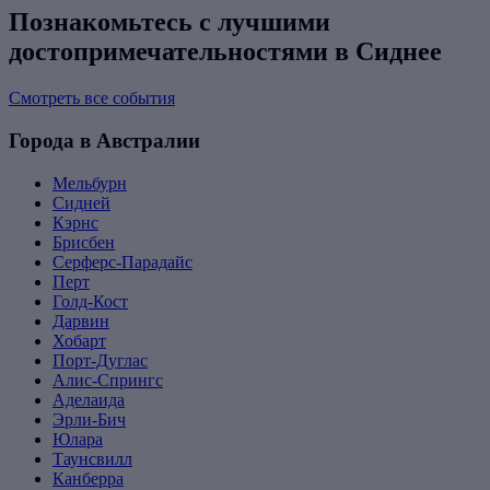
Познакомьтесь с лучшими
достопримечательностями в Сиднее
Смотреть все события
Города в Австралии
Мельбурн
Сидней
Кэрнс
Брисбен
Серферс-Парадайс
Перт
Голд-Кост
Дарвин
Хобарт
Порт-Дуглас
Алис-Спрингс
Аделаида
Эрли-Бич
Юлара
Таунсвилл
Канберра