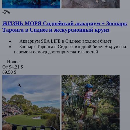
-5%
ЖИЗНЬ МОРЯ Сиднейский аквариум + Зоопарк
Таронга в Сиднее и экскурсионный круиз
Аквариум SEA LIFE в Сиднее: входной билет
Зоопарк Таронга в Сиднее: входной билет + круиз на
пароме и осмотр достопримечательностей
Новое
От
94,21 $
89,50 $