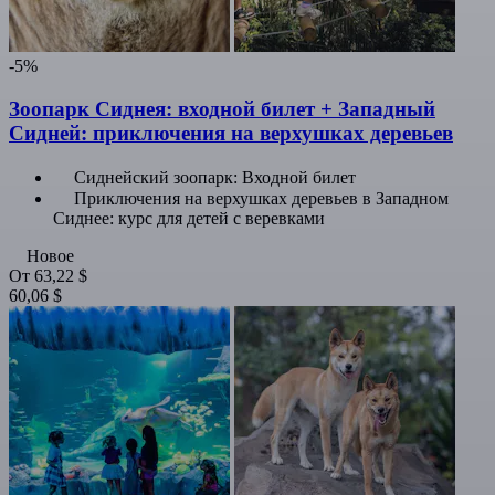
-5%
Зоопарк Сиднея: входной билет + Западный
Сидней: приключения на верхушках деревьев
Сиднейский зоопарк: Входной билет
Приключения на верхушках деревьев в Западном
Сиднее: курс для детей с веревками
Новое
От
63,22 $
60,06 $