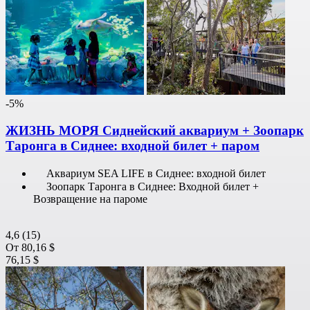
-5%
ЖИЗНЬ МОРЯ Сиднейский аквариум + Зоопарк
Таронга в Сиднее: входной билет + паром
Аквариум SEA LIFE в Сиднее: входной билет
Зоопарк Таронга в Сиднее: Входной билет +
Возвращение на пароме
4,6
(15)
От
80,16 $
76,15 $