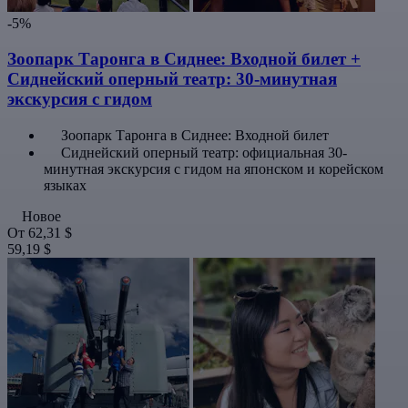
-5%
Зоопарк Таронга в Сиднее: Входной билет +
Сиднейский оперный театр: 30-минутная
экскурсия с гидом
Зоопарк Таронга в Сиднее: Входной билет
Сиднейский оперный театр: официальная 30-
минутная экскурсия с гидом на японском и корейском
языках
Новое
От
62,31 $
59,19 $