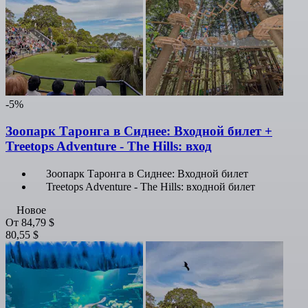
-5%
Зоопарк Таронга в Сиднее: Входной билет +
Treetops Adventure - The Hills: вход
Зоопарк Таронга в Сиднее: Входной билет
Treetops Adventure - The Hills: входной билет
Новое
От
84,79 $
80,55 $