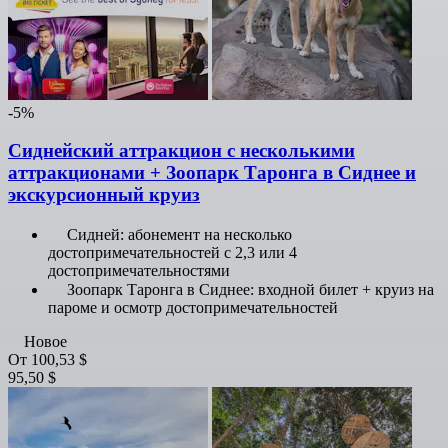
-5%
Сиднейский аттракцион с несколькими
аттракционами + Зоопарк Таронга в Сиднее и
экскурсионный круиз
Сидней: абонемент на несколько
достопримечательностей с 2,3 или 4
достопримечательностями
Зоопарк Таронга в Сиднее: входной билет + круиз на
пароме и осмотр достопримечательностей
Новое
От
100,53 $
95,50 $