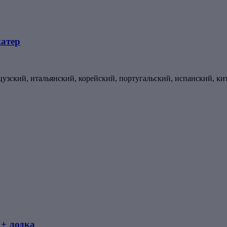
катер
цузский, итальянский, корейский, португальский, испанский, ки
 + лодка