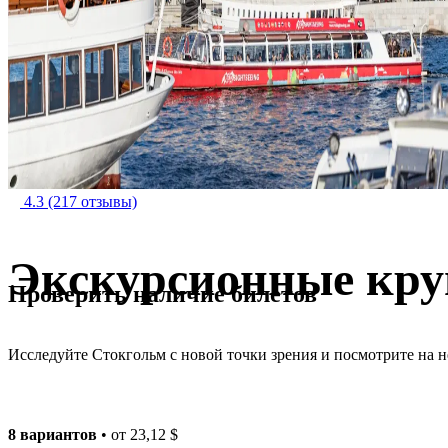
4.3
(217 отзывы)
Экскурсионные кру
Проверить наличие билетов
Исследуйте Стокгольм с новой точки зрения и посмотрите на н
8 вариантов
• от
23,12 $