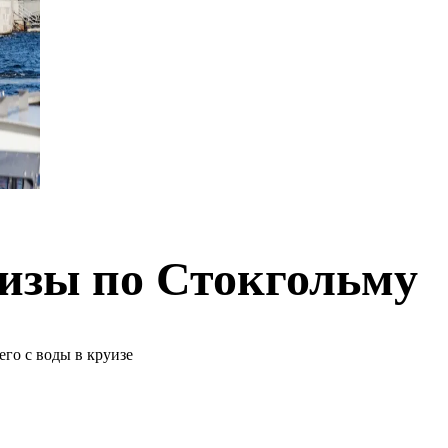
изы по Стокгольму
его с воды в круизе