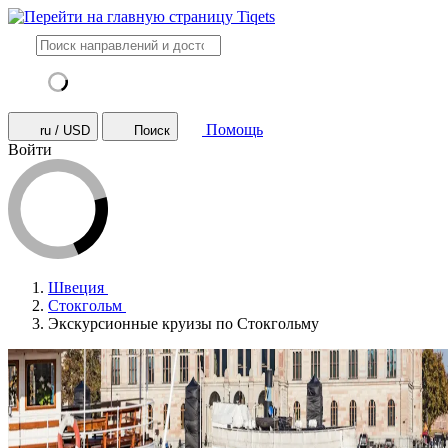
Помощь
ru / USD
Поиск
Войти
Швеция
Стокгольм
Экскурсионные круизы по Стокгольму