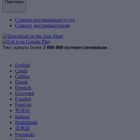
Партнеры
Станьте поставщиком услуг
Станьте дистрибьютором
Уже скачало более
5 000 000 путешественников
English
Català
Čeština
Dansk
Deutsch
Ελληνικά
Español
Français
한국어
Italiano
Nederlands
日本語
Português