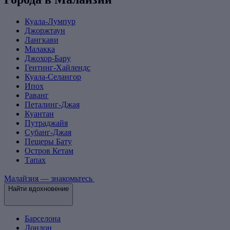
Куала-Лумпур
Джоржтаун
Лангкави
Малакка
Джохор-Бару
Гентинг-Хайлендс
Куала-Селангор
Ипох
Раванг
Петалинг-Джая
Куантан
Путраджайя
Субанг-Джая
Пещеры Бату
Остров Кетам
Тапах
Малайзия — знакомьтесь
Найти вдохновение
Барселона
Лондон