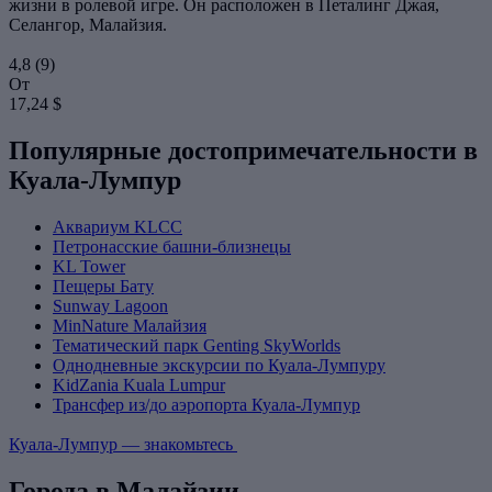
жизни в ролевой игре. Он расположен в Петалинг Джая,
Селангор, Малайзия.
4,8
(9)
От
17,24 $
Популярные достопримечательности в
Куала-Лумпур
Аквариум KLCC
Петронасские башни-близнецы
KL Tower
Пещеры Бату
Sunway Lagoon
MinNature Малайзия
Тематический парк Genting SkyWorlds
Однодневные экскурсии по Куала-Лумпуру
KidZania Kuala Lumpur
Трансфер из/до аэропорта Куала-Лумпур
Куала-Лумпур — знакомьтесь
Города в Малайзии