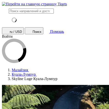
Помощь
ru / USD
Поиск
Войти
Малайзия
Куала-Лумпур
Skyline Luge Куала-Лумпур