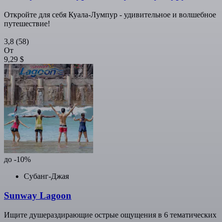
Откройте для себя Куала-Лумпур - удивительное и волшебное
путешествие!
3,8
(58)
От
9,29 $
до -10%
Субанг-Джая
Sunway Lagoon
Ищите душераздирающие острые ощущения в 6 тематических