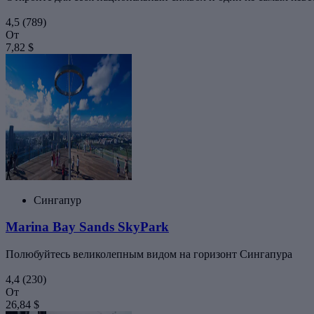
4,5
(789)
От
7,82 $
Сингапур
Marina Bay Sands SkyPark
Полюбуйтесь великолепным видом на горизонт Сингапура
4,4
(230)
От
26,84 $