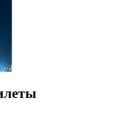
илеты