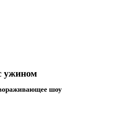
с ужином
авораживающее шоу