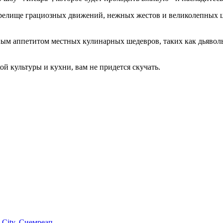
релище грациозных движений, нежных жестов и великолепных ц
ым аппетитом местных кулинарных шедевров, таких как дьявольс
 культуры и кухни, вам не придется скучать.
p City, Сиемреап