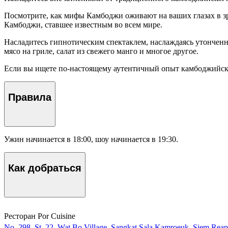
Посмотрите, как мифы Камбоджи оживают на ваших глазах в з
Камбоджи, ставшее известным во всем мире.
Насладитесь гипнотическим спектаклем, наслаждаясь утонченн
мясо на гриле, салат из свежего манго и многое другое.
Если вы ищете по-настоящему аутентичный опыт камбоджийской
Правила
Ужин начинается в 18:00, шоу начинается в 19:30.
Как добраться
Ресторан Por Cuisine
No. 298, St. 22, Wat Bo Village, Sangkat Sala Kamroeuk, Siem Rea