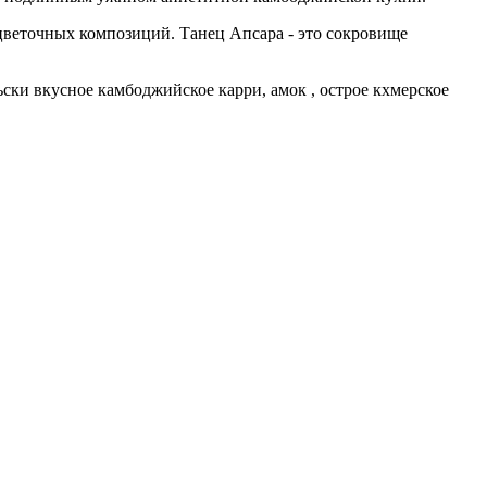
веточных композиций. Танец Апсара - это сокровище
ки вкусное камбоджийское карри, амок , острое кхмерское