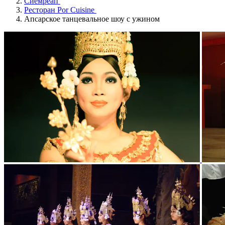
Сиемреап
Ресторан Por Cuisine
Апсарское танцевальное шоу с ужином