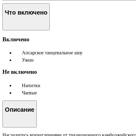
Что включено
Включено
Апсарское танцевальное шоу
Ужин
Не включено
Напитки
Чаевые
Описание
Насладитесь впечатлениями от традиционного камбоджийского