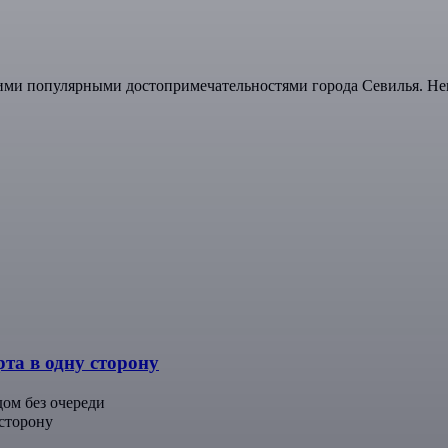
ими популярными достопримечательностями города Севилья. Не
та в одну сторону
дом без очереди
 сторону