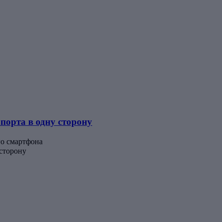
порта в одну сторону
го смартфона
 сторону