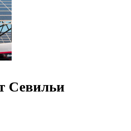
рт Севильи