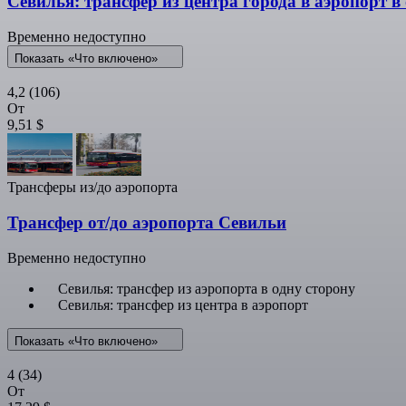
Севилья: трансфер из центра города в аэропорт в
Временно недоступно
Показать «Что включено»
4,2
(106)
От
9,51 $
Трансферы из/до аэропорта
Трансфер от/до аэропорта Севильи
Временно недоступно
Севилья: трансфер из аэропорта в одну сторону
Севилья: трансфер из центра в аэропорт
Показать «Что включено»
4
(34)
От