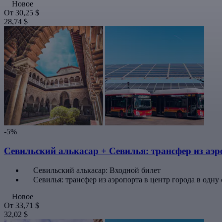
Новое
От
30,25 $
28,74 $
-5%
Севильский алькасар + Севилья: трансфер из аэр
Севильский алькасар: Входной билет
Севилья: трансфер из аэропорта в центр города в одну
Новое
От
33,71 $
32,02 $