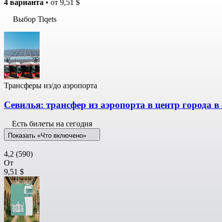
4 варианта
• от
9,51 $
Выбор Tiqets
Трансферы из/до аэропорта
Севилья: трансфер из аэропорта в центр города в
Есть билеты на сегодня
Показать «Что включено»
4,2
(590)
От
9,51 $