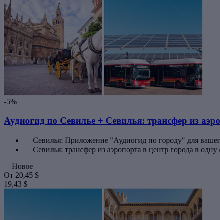
-5%
Аудиогид по Севилье + Севилья: трансфер из аэро
Севилья: Приложение "Аудиогид по городу" для ваше
Севилья: трансфер из аэропорта в центр города в одну
Новое
От
20,45 $
19,43 $