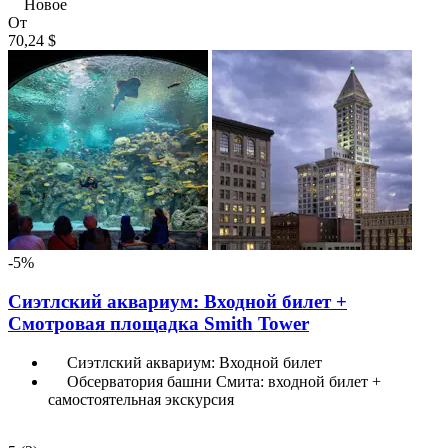
Новое
От
70,24 $
-5%
Сиэтлский аквариум: Входной билет +
Смотровая площадка Smith Tower
Сиэтлский аквариум: Входной билет
Обсерватория башни Смита: входной билет +
самостоятельная экскурсия