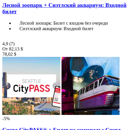
Лесной зоопарк + Сиэтлский аквариум: Входной
билет
Лесной зоопарк: Билет с входом без очереди
Сиэтлский аквариум: Входной билет
4,9
(7)
От
82,13 $
78,02 $
-5%
Сиэтл CityPASS® + Билет на монорельс Сиэтл-