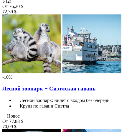
5
(2)
От
76,20 $
72,39 $
-10%
Лесной зоопарк + Сиэтлская гавань
Лесной зоопарк: Билет с входом без очереди
Круиз по гавани Сиэтла
Новое
От
77,88 $
70,09 $