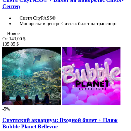
Сентер
Сиэтл CityPASS®
Монорельс в центре Сиэтла: билет на транспорт
Новое
От
143,00 $
135,85 $
-5%
Сиэтлский аквариум: Входной билет + Пляж
Bubble Planet Bellevue