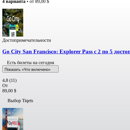
4 варианта
• от
89,00 $
Достопримечательности
Go City San Francisco: Explorer Pass с 2 по 5 дос
Есть билеты на сегодня
Показать «Что включено»
4,8
(11)
От
89,00 $
Выбор Tiqets