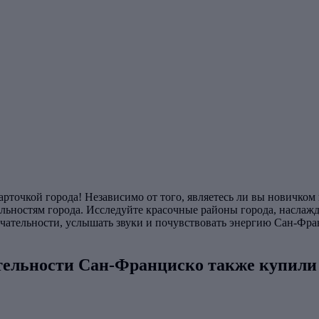
рточкой города! Независимо от того, являетесь ли вы новичко
ьностям города. Исследуйте красочные районы города, наслажда
мечательности, услышать звуки и почувствовать энергию Сан-Фра
тельности Сан-Франциско также купили