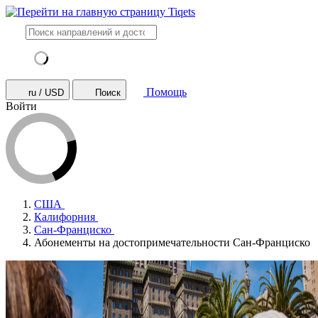
Помощь
ru / USD
Поиск
Войти
США
Калифорния
Сан-Франциско
Абонементы на достопримечательности Сан-Франциско