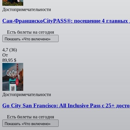
Достопримечательности
Сан-ФранцискоCityPASS®: посещение 4 главных 
Есть билеты на сегодня
Показать «Что включено»
4,7
(36)
От
89,95 $
Достопримечательности
Go City San Francisco: All Inclusive Pass с 25+ до
Есть билеты на сегодня
Показать «Что включено»