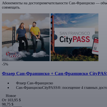
Абонементы на достопримечательности Сан-Франциско — объе
совмещать.
-5%
Флаер Сан-Франциско + Сан-Франциско CityPA
Флаер Сан-Франциско
Сан-ФранцискоCityPASS®: посещение 4 главных дост
Новое
От
103,95 $
98,75 $