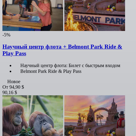
-5%
Научный центр флота + Belmont Park Ride &
Play Pass
Научный центр флота: Билет с быстрым входом
Belmont Park Ride & Play Pass
Новое
От
94,90 $
90,16 $