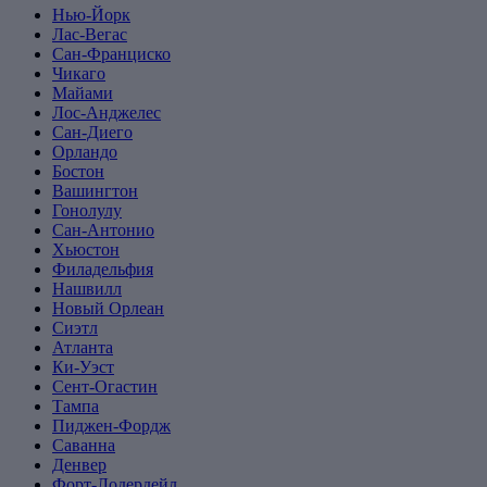
Нью-Йорк
Лас-Вегас
Сан-Франциско
Чикаго
Майами
Лос-Анджелес
Сан-Диего
Орландо
Бостон
Вашингтон
Гонолулу
Сан-Антонио
Хьюстон
Филадельфия
Нашвилл
Новый Орлеан
Сиэтл
Атланта
Ки-Уэст
Сент-Огастин
Тампа
Пиджен-Фордж
Саванна
Денвер
Форт-Лодердейл