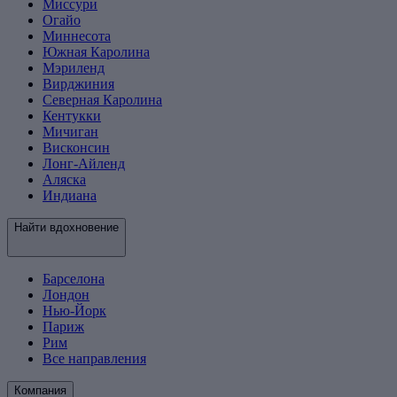
Миссури
Огайо
Миннесота
Южная Каролина
Мэриленд
Вирджиния
Северная Каролина
Кентукки
Мичиган
Висконсин
Лонг-Айленд
Аляска
Индиана
Найти вдохновение
Барселона
Лондон
Нью-Йорк
Париж
Рим
Все направления
Компания