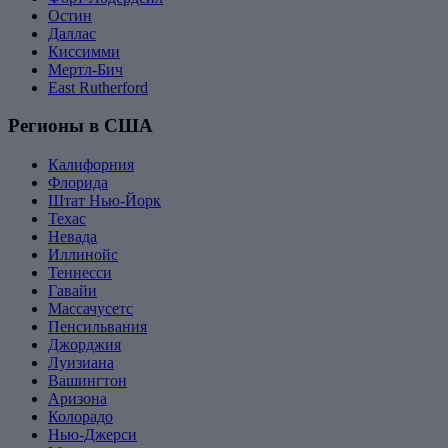
Остин
Даллас
Киссимми
Мертл-Бич
East Rutherford
Регионы в США
Калифорния
Флорида
Штат Нью-Йорк
Техас
Невада
Иллинойс
Теннесси
Гавайи
Массачусетс
Пенсильвания
Джорджия
Луизиана
Вашингтон
Аризона
Колорадо
Нью-Джерси