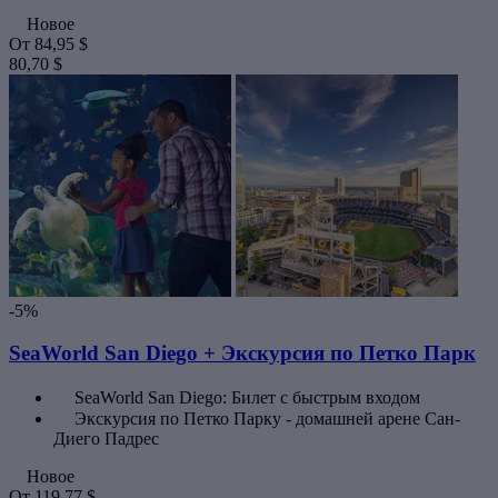
Новое
От
84,95 $
80,70 $
-5%
SeaWorld San Diego + Экскурсия по Петко Парк
SeaWorld San Diego: Билет с быстрым входом
Экскурсия по Петко Парку - домашней арене Сан-
Диего Падрес
Новое
От
119,77 $