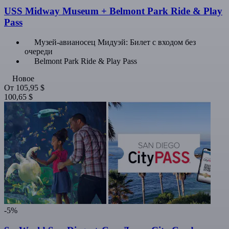
USS Midway Museum + Belmont Park Ride & Play
Pass
Музей-авианосец Мидуэй: Билет с входом без
очереди
Belmont Park Ride & Play Pass
Новое
От
105,95 $
100,65 $
-5%