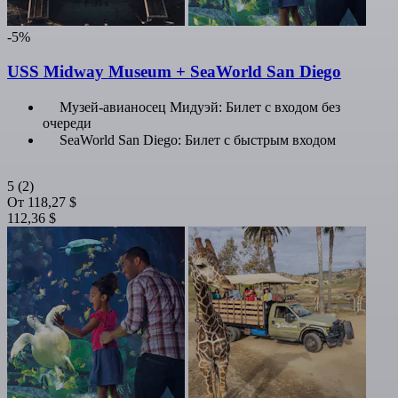
-5%
USS Midway Museum + SeaWorld San Diego
Музей-авианосец Мидуэй: Билет с входом без
очереди
SeaWorld San Diego: Билет с быстрым входом
5
(2)
От
118,27 $
112,36 $