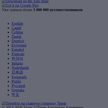
Уже скачало более
5 000 000 путешественников
English
Català
Čeština
Dansk
Deutsch
Ελληνικά
Español
Français
한국어
Italiano
Nederlands
日本語
Português
Polski
Русский
Svenska
中文
© 2014-2026 Tiqets
Amsterdam