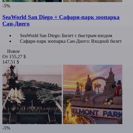
-5%
SeaWorld San Diego + Сафари-парк зоопарка
Сан-Диего
SeaWorld San Diego: Билет с быстрым входом
Сафари-парк зоопарка Сан-Диего: Входной билет
Новое
От
155,27 $
147,51 $
-5%