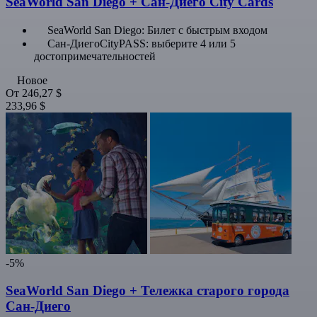
SeaWorld San Diego + Сан-Диего City Cards
SeaWorld San Diego: Билет с быстрым входом
Сан-ДиегоCityPASS: выберите 4 или 5
достопримечательностей
Новое
От
246,27 $
233,96 $
-5%
SeaWorld San Diego + Тележка старого города
Сан-Диего