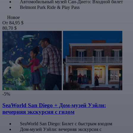
Автомобильный музей Сан-Диего: Входной билет
Belmont Park Ride & Play Pass
Новое
От
84,95 $
80,70 $
-5%
SeaWorld San Diego + Дом-музей Уэйли:
вечерняя экскурсия с гидом
SeaWorld San Diego: Билет с быстрым входом
Дом-музей Уэйли: вечерняя экскурсия с