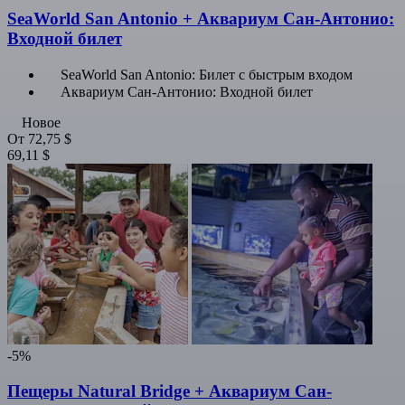
SeaWorld San Antonio + Аквариум Сан-Антонио:
Входной билет
SeaWorld San Antonio: Билет с быстрым входом
Аквариум Сан-Антонио: Входной билет
Новое
От
72,75 $
69,11 $
-5%
Пещеры Natural Bridge + Аквариум Сан-