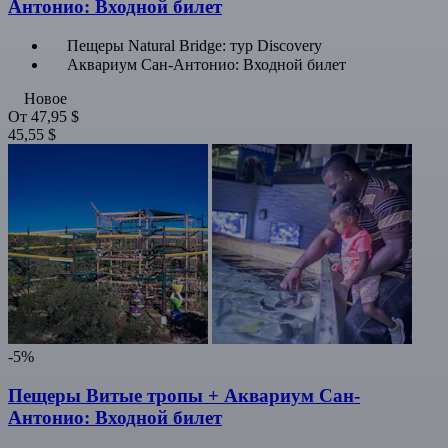
Антонио: Входной билет
Пещеры Natural Bridge: тур Discovery
Аквариум Сан-Антонио: Входной билет
Новое
От
47,95 $
45,55 $
-5%
Пещеры Витые тропы + Аквариум Сан-
Антонио: Входной билет