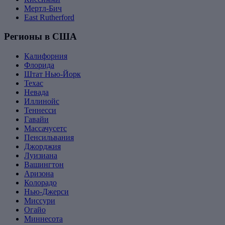
Мертл-Бич
East Rutherford
Регионы в США
Калифорния
Флорида
Штат Нью-Йорк
Техас
Невада
Иллинойс
Теннесси
Гавайи
Массачусетс
Пенсильвания
Джорджия
Луизиана
Вашингтон
Аризона
Колорадо
Нью-Джерси
Миссури
Огайо
Миннесота