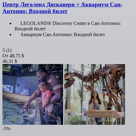
Центр Леголенд Дискавери + Аквариум Сан-
Антонио: Входной билет
LEGOLAND® Discovery Centre в Сан-Антонио:
Входной билет
Аквариум Сан-Антонио: Входной билет
5
(1)
От
48,75 $
46,31 $
-5%