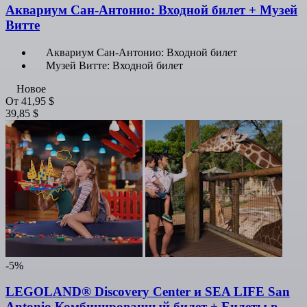
Аквариум Сан-Антонио: Входной билет + Музей
Витте
Аквариум Сан-Антонио: Входной билет
Музей Витте: Входной билет
Новое
От
41,95 $
39,85 $
-5%
LEGOLAND® Discovery Center и SEA LIFE San
Antonio Комбинированный билет + Билеты в