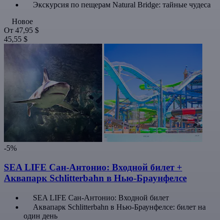
Экскурсия по пещерам Natural Bridge: тайные чудеса
Новое
От
47,95 $
45,55 $
-5%
SEA LIFE Сан-Антонио: Входной билет +
Аквапарк Schlitterbahn в Нью-Браунфелсе
SEA LIFE Сан-Антонио: Входной билет
Аквапарк Schlitterbahn в Нью-Браунфелсе: билет на
один день