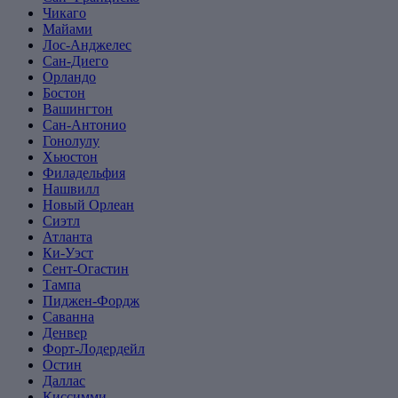
Чикаго
Майами
Лос-Анджелес
Сан-Диего
Орландо
Бостон
Вашингтон
Сан-Антонио
Гонолулу
Хьюстон
Филадельфия
Нашвилл
Новый Орлеан
Сиэтл
Атланта
Ки-Уэст
Сент-Огастин
Тампа
Пиджен-Фордж
Саванна
Денвер
Форт-Лодердейл
Остин
Даллас
Киссимми