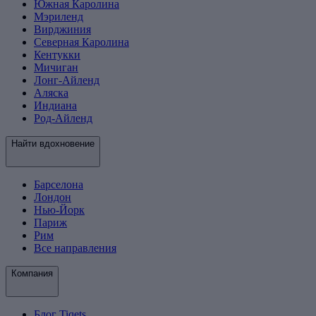
Южная Каролина
Мэриленд
Вирджиния
Северная Каролина
Кентукки
Мичиган
Лонг-Айленд
Аляска
Индиана
Род-Айленд
Найти вдохновение
Барселона
Лондон
Нью-Йорк
Париж
Рим
Все направления
Компания
Блог Tiqets