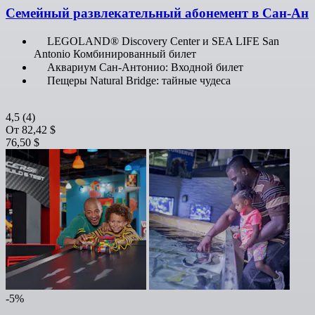
Семейный развлекательный абонемент в Сан-Ан
LEGOLAND® Discovery Center и SEA LIFE San
Antonio Комбинированный билет
Аквариум Сан-Антонио: Входной билет
Пещеры Natural Bridge: тайные чудеса
4,5
(4)
От
82,42 $
76,50 $
-5%