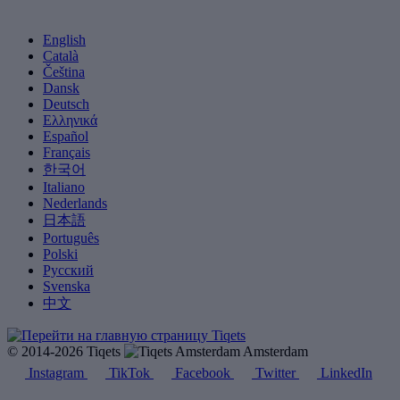
English
Català
Čeština
Dansk
Deutsch
Ελληνικά
Español
Français
한국어
Italiano
Nederlands
日本語
Português
Polski
Русский
Svenska
中文
© 2014-2026 Tiqets
Amsterdam
Instagram
TikTok
Facebook
Twitter
LinkedIn