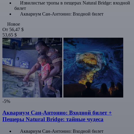
Извилистые тропы в пещерах Natural Bridge: входной
билет
Аквариум Сан-Антонио: Входной билет
Новое
От
56,47 $
53,65 $
-5%
Аквариум Сан-Антонио: Входной билет +
Пещеры Natural Bridge: тайные чудеса
Аквариум Сан-Антонио: Входной билет