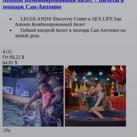
зоопарк Сан-Антонио
LEGOLAND® Discovery Center и SEA LIFE San
Antonio Комбинированный билет
Гибкий входной билет в зоопарк Сан-Антонио на
любой день
4
(1)
От
68,22 $
64,81 $
-5%