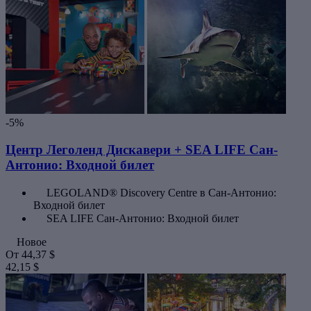
-5%
Центр Леголенд Дискавери + SEA LIFE Сан-
Антонио: Входной билет
LEGOLAND® Discovery Centre в Сан-Антонио:
Входной билет
SEA LIFE Сан-Антонио: Входной билет
Новое
От
44,37 $
42,15 $