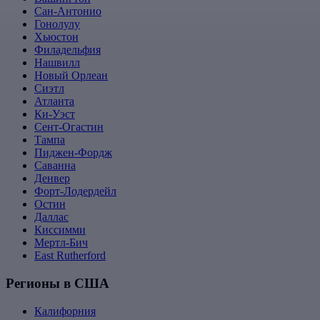
Сан-Антонио
Гонолулу
Хьюстон
Филадельфия
Нашвилл
Новый Орлеан
Сиэтл
Атланта
Ки-Уэст
Сент-Огастин
Тампа
Пиджен-Фордж
Саванна
Денвер
Форт-Лодердейл
Остин
Даллас
Киссимми
Мертл-Бич
East Rutherford
Регионы в США
Калифорния