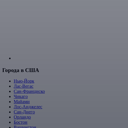
Города в США
Нью-Йорк
Лас-Вегас
Сан-Франциско
Чикаго
Майами
Лос-Анджелес
Сан-Диего
Орландо
Бостон
Вашингтон