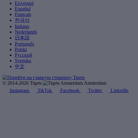
Ελληνικά
Español
Français
한국어
Italiano
Nederlands
日本語
Português
Polski
Русский
Svenska
中文
© 2014-2026 Tiqets
Amsterdam
Instagram
TikTok
Facebook
Twitter
LinkedIn