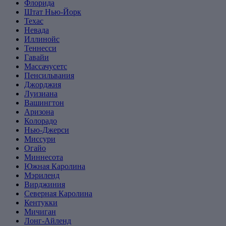
Флорида
Штат Нью-Йорк
Техас
Невада
Иллинойс
Теннесси
Гавайи
Массачусетс
Пенсильвания
Джорджия
Луизиана
Вашингтон
Аризона
Колорадо
Нью-Джерси
Миссури
Огайо
Миннесота
Южная Каролина
Мэриленд
Вирджиния
Северная Каролина
Кентукки
Мичиган
Лонг-Айленд