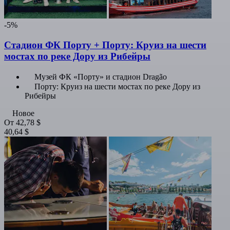
-5%
Стадион ФК Порту + Порту: Круиз на шести
мостах по реке Дору из Рибейры
Музей ФК «Порту» и стадион Dragão
Порту: Круиз на шести мостах по реке Дору из
Рибейры
Новое
От
42,78 $
40,64 $