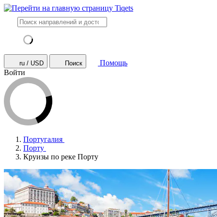
Помощь
ru / USD
Поиск
Войти
Португалия
Порту
Круизы по реке Порту