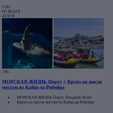
5
(6)
От
46,24 $
43,93 $
-5%
МОРСКАЯ ЖИЗНЬ Порту + Круиз по шести
мостам из Кайш-да-Рибейра
МОРСКАЯ ЖИЗНЬ Порту: Входной билет
Круиз по шести мостам из Кайш-да-Рибейра