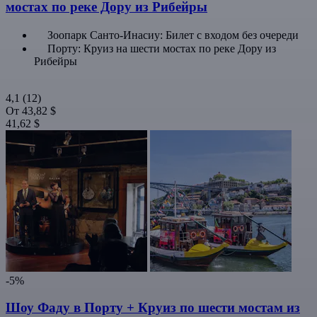
мостах по реке Дору из Рибейры
Зоопарк Санто-Инасиу: Билет с входом без очереди
Порту: Круиз на шести мостах по реке Дору из
Рибейры
4,1
(12)
От
43,82 $
41,62 $
-5%
Шоу Фаду в Порту + Круиз по шести мостам из