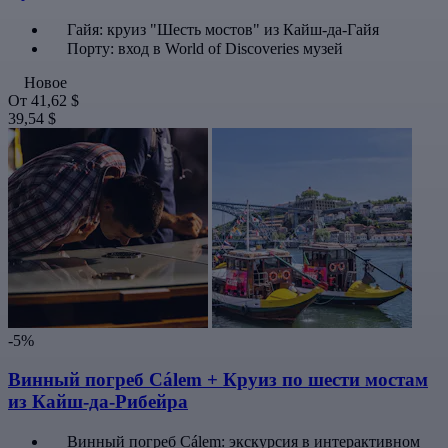
Гайя: круиз "Шесть мостов" из Кайш-да-Гайя
Порту: вход в World of Discoveries музей
Новое
От
41,62 $
39,54 $
-5%
Винный погреб Cálem + Круиз по шести мостам
из Кайш-да-Рибейра
Винный погреб Cálem: экскурсия в интерактивном