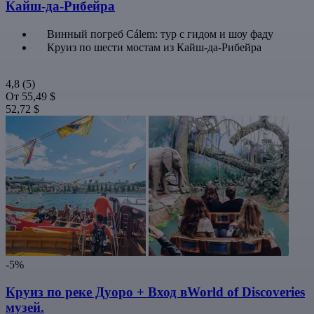
Кайш-да-Рибейра
Винный погреб Cálem: тур с гидом и шоу фаду
Круиз по шести мостам из Кайш-да-Рибейра
4,8
(5)
От
55,49 $
52,72 $
-5%
Круиз по реке Дуоро + Вход вWorld of Discoveries
музей.