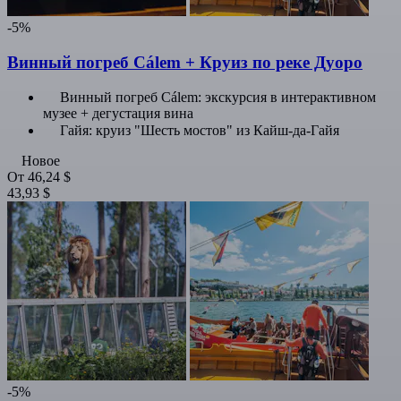
-5%
Винный погреб Cálem + Круиз по реке Дуоро
Винный погреб Cálem: экскурсия в интерактивном
музее + дегустация вина
Гайя: круиз "Шесть мостов" из Кайш-да-Гайя
Новое
От
46,24 $
43,93 $
-5%