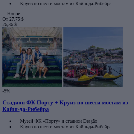
Круиз по шести мостам из Кайш-да-Рибейра
Новое
От
27,75 $
26,36 $
-5%
Стадион ФК Порту + Круиз по шести мостам из
Кайш-да-Рибейра
Музей ФК «Порту» и стадион Dragão
Круиз по шести мостам из Кайш-да-Рибейра