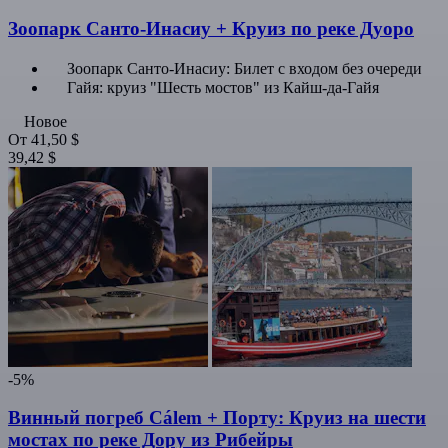
Зоопарк Санто-Инасиу + Круиз по реке Дуоро
Зоопарк Санто-Инасиу: Билет с входом без очереди
Гайя: круиз "Шесть мостов" из Кайш-да-Гайя
Новое
От
41,50 $
39,42 $
-5%
Винный погреб Cálem + Порту: Круиз на шести
мостах по реке Дору из Рибейры