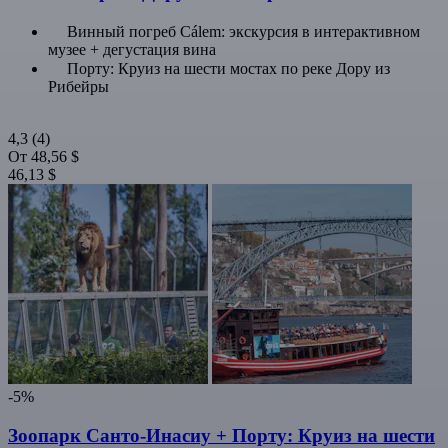
Винный погреб Cálem: экскурсия в интерактивном
музее + дегустация вина
Порту: Круиз на шести мостах по реке Дору из
Рибейры
4,3
(4)
От
48,56 $
46,13 $
-5%
Зоопарк Санто-Инасиу + Порту: Круиз на шести