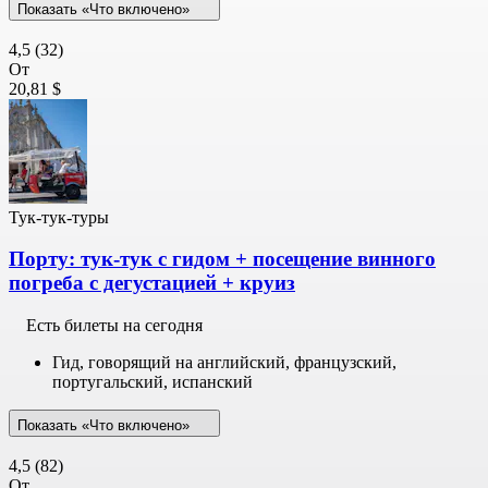
Показать «Что включено»
4,5
(32)
От
20,81 $
Тук-тук-туры
Порту: тук-тук с гидом + посещение винного
погреба с дегустацией + круиз
Есть билеты на сегодня
Гид, говорящий на английский, французский,
португальский, испанский
Показать «Что включено»
4,5
(82)
От