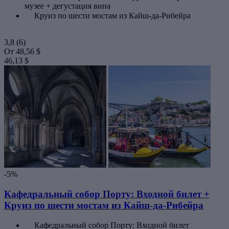
музее + дегустация вина
Круиз по шести мостам из Кайш-да-Рибейра
3,8
(6)
От
48,56 $
46,13 $
-5%
Кафедральный собор Порту: Входной билет +
Круиз по шести мостам из Кайш-да-Рибейра
Кафедральный собор Порту: Входной билет