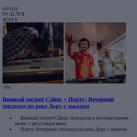
4,9
(11)
От
42,78 $
40,64 $
-5%
Винный погреб Cálem + Порту: Вечерний
теплоход по реке Дору с закатом
Винный погреб Cálem: экскурсия в интерактивном
музее + дегустация вина
Порту: Вечерний теплоход по реке Дору с закатом