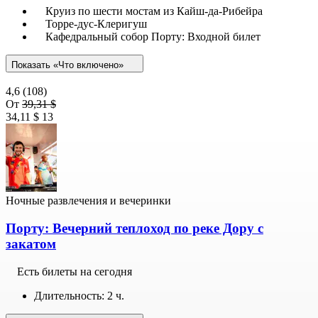
Круиз по шести мостам из Кайш-да-Рибейра
Торре-дус-Клеригуш
Кафедральный собор Порту: Входной билет
Показать «Что включено»
4,6
(108)
От
39,31 $
34,11 $
13
Ночные развлечения и вечеринки
Порту: Вечерний теплоход по реке Дору с
закатом
Есть билеты на сегодня
Длительность: 2 ч.