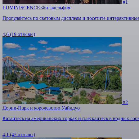
#1
LUMINISCENCE Филадельфия
Прогуляйтесь по световым дисплеям и посетите интерактивные
4,6
(19 отзывы)
#2
Дорни-Парк и королевство Уайлдуо
Катайтесь на американских горках и плескайтесь в водных гор
4,1
(47 отзывы)