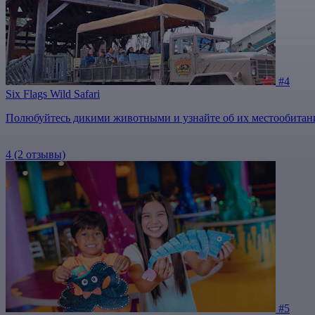
#4
Six Flags Wild Safari
Полюбуйтесь дикими животными и узнайте об их местообитан
4
(2 отзывы)
#5