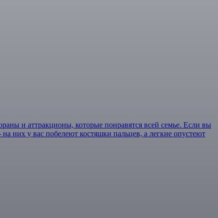
тораны и аттракционы, которые понравятся всей семье. Если вы
 на них у вас побелеют костяшки пальцев, а легкие опустеют