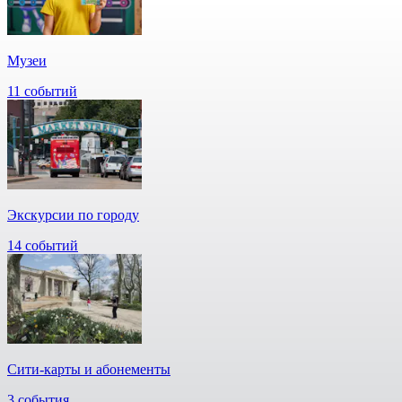
Музеи
11 событий
Экскурсии по городу
14 событий
Сити-карты и абонементы
3 события