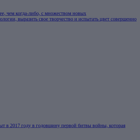
лее, чем когда-либо, с множеством новых
ологии, выразить свое творчество и испытать цвет совершенно
т в 2017 году в годовщину первой битвы войны, которая