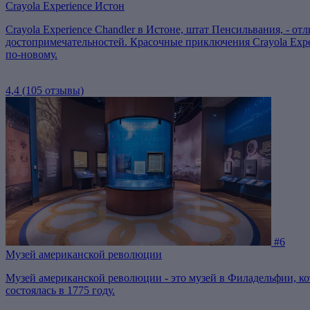
Crayola Experience Истон
Crayola Experience Chandler в Истоне, штат Пенсильвания, - от
достопримечательностей. Красочные приключения Crayola Exper
по-новому.
4,4
(105 отзывы)
#6
Музей американской революции
Музей американской революции - это музей в Филадельфии, к
состоялась в 1775 году.