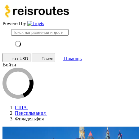
Powered by
Помощь
ru / USD
Поиск
Войти
США
Пенсильвания
Филадельфия