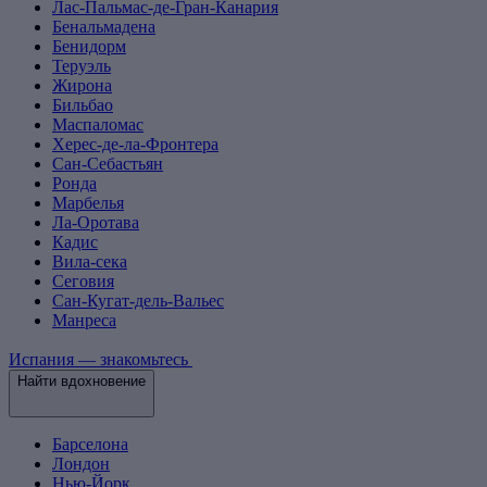
Лас-Пальмас-де-Гран-Канария
Бенальмадена
Бенидорм
Теруэль
Жирона
Бильбао
Маспаломас
Херес-де-ла-Фронтера
Сан-Себастьян
Ронда
Марбелья
Ла-Оротава
Кадис
Вила-сека
Сеговия
Сан-Кугат-дель-Вальес
Манреса
Испания — знакомьтесь
Найти вдохновение
Барселона
Лондон
Нью-Йорк