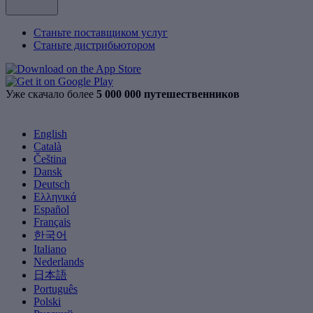
Станьте поставщиком услуг
Станьте дистрибьютором
Уже скачало более
5 000 000 путешественников
English
Català
Čeština
Dansk
Deutsch
Ελληνικά
Español
Français
한국어
Italiano
Nederlands
日本語
Português
Polski