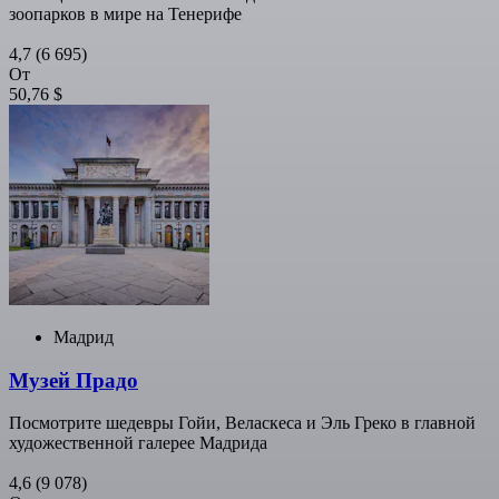
зоопарков в мире на Тенерифе
4,7
(6 695)
От
50,76 $
Мадрид
Музей Прадо
Посмотрите шедевры Гойи, Веласкеса и Эль Греко в главной
художественной галерее Мадрида
4,6
(9 078)