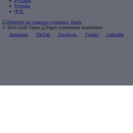
Русский
Svenska
中文
© 2014-2026 Tiqets
Amsterdam
Instagram
TikTok
Facebook
Twitter
LinkedIn