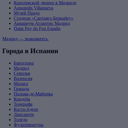
Королевский дворец в Мадриде
Aquopolis Villanueva
Музей Прадо
Стадион «Сантьяго Бернабеу»
Аквариум Атлантис Мадрид
Парк Puy du Fou España
Мадрид — знакомьтесь
Города в Испании
Барселона
Мадрид
Севилья
Валенсия
Малага
Гранада
Пальма-де-Майорка
Кордоба
Тенерифе
Коста-Адехе
Лансароте
Толедо
Фуэртевентура