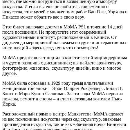
место, где можно погрузиться в возвышенную атмосферу
искусства. И если вы еще не любитель современного
искусства, этот музей с множеством работ Ван Гога, Уорхола и
Пикассо может обратить вас в свою веру.
Этот билет включает доступ к MoMA PS1 в течение 14 дней
после посещения. Не пропустите этот современный
художественный институт, расположенный в Квинсе. От
диджеев до мероприятий на свежем воздухе и интерактивных
инсталляций - здесь всегда есть что посмотреть!
MoMA предоставляет портал в кинетический мир модернизма
и чудес в различных дисциплинах; вы найдете архитектуру,
фотографию, живопись, скульптуру, дизайн, кино и многое
другое.
MoMA была основана в 1929 году тремя влиятельными
женщинами той эпохи – Эбби Олдрич Рокфеллер, Лилли П.
Блисс и Мэри Куинн Салливан. За эти годы MoMA пережил
пожары, ремонт и споры – и стал настоящим жителем Нью-
Йорка.
Расположенный прямо в центре Манхэттена, MoMA сделает
из вас поклонника искусства через сад скульптур, знаковые
произведения искусства, такие как «Звездная ночь» Винсента
Ван Гога, и регулярно меняющиеся выставки.