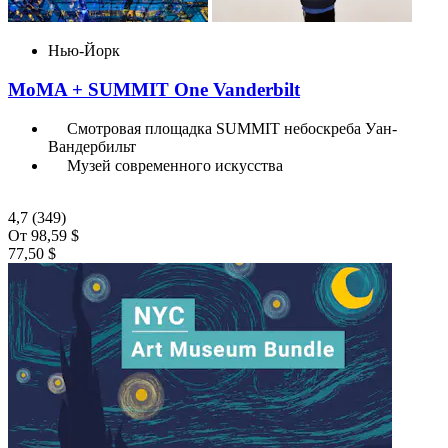
Нью-Йорк
MoMA + SUMMIT One Vanderbilt
Смотровая площадка SUMMIT небоскреба Уан-
Вандербильт
Музей современного искусства
4,7
(349)
От
98,59 $
77,50 $