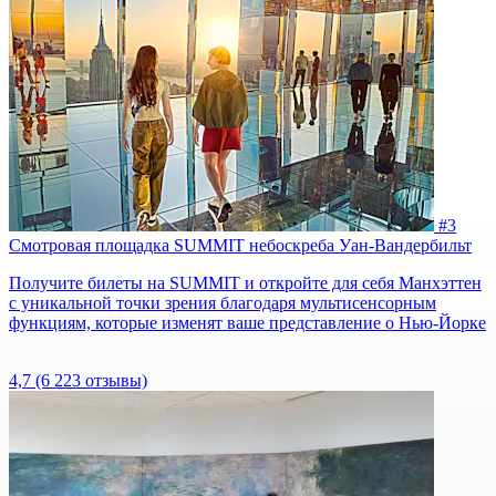
#3
Смотровая площадка SUMMIT небоскреба Уан-Вандербильт
Получите билеты на SUMMIT и откройте для себя Манхэттен
с уникальной точки зрения благодаря мультисенсорным
функциям, которые изменят ваше представление о Нью-Йорке
4,7
(6 223 отзывы)