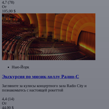
4,7
(78)
От
105,00 $
Нью-Йорк
Экскурсия по мюзик-холлу Радио-С
Загляните за кулисы концертного зала Radio City и
познакомьтесь с настоящей рокеттой
4,4
(14)
От
44,00 $