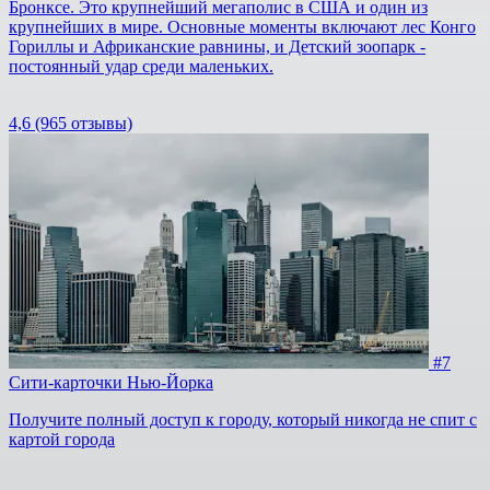
Бронксе. Это крупнейший мегаполис в США и один из
крупнейших в мире. Основные моменты включают лес Конго
Гориллы и Африканские равнины, и Детский зоопарк -
постоянный удар среди маленьких.
4,6
(965 отзывы)
#7
Сити-карточки Нью-Йорка
Получите полный доступ к городу, который никогда не спит с
картой города