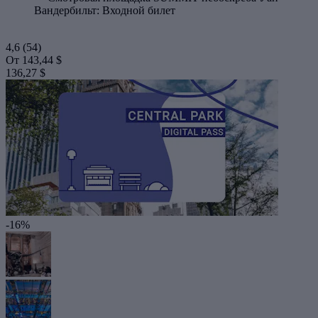
Вандербильт: Входной билет
4,6
(54)
От
143,44 $
136,27 $
-16%