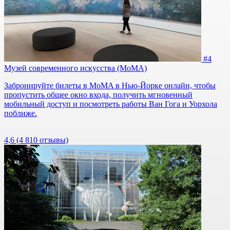
#4
Музей современного искусства (МоМА)
Забронируйте билеты в MoMA в Нью-Йорке онлайн, чтобы
пропустить общее окно входа, получить мгновенный
мобильный доступ и посмотреть работы Ван Гога и Уорхола
поближе.
4,6
(4 810 отзывы)