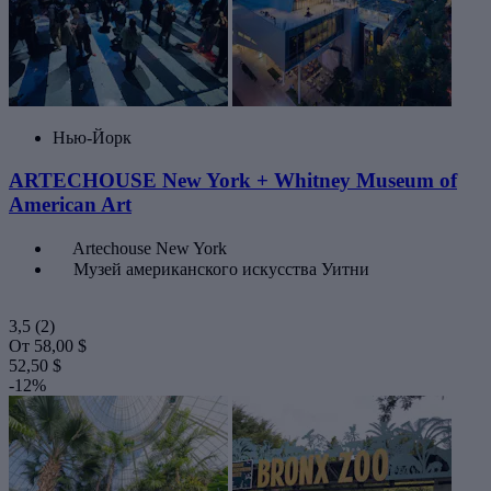
Нью-Йорк
ARTECHOUSE New York + Whitney Museum of
American Art
Artechouse New York
Музей американского искусства Уитни
3,5
(2)
От
58,00 $
52,50 $
-12%