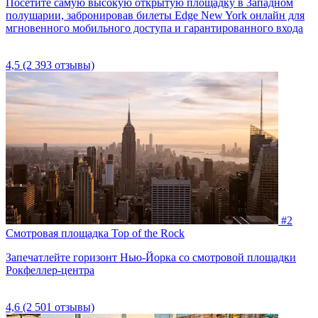
Посетите самую высокую открытую площадку в Западном
полушарии, забронировав билеты Edge New York онлайн для
мгновенного мобильного доступа и гарантированного входа
4,5
(2 393 отзывы)
#2
Смотровая площадка Top of the Rock
Запечатлейте горизонт Нью-Йорка со смотровой площадки
Рокфеллер-центра
4,6
(2 501 отзывы)