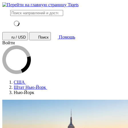
Помощь
ru / USD
Поиск
Войти
США
Штат Нью-Йорк
Нью-Йорк