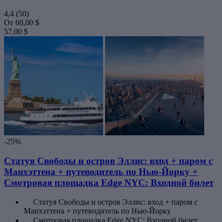
4,4
(50)
От
60,00 $
57,00 $
-25%
Статуя Свободы и остров Эллис: вход + паром с
Манхэттена + путеводитель по Нью-Йорку +
Смотровая площадка Edge NYC: Входной билет
Статуя Свободы и остров Эллис: вход + паром с
Манхэттена + путеводитель по Нью-Йорку
Смотровая площадка Edge NYC: Входной билет