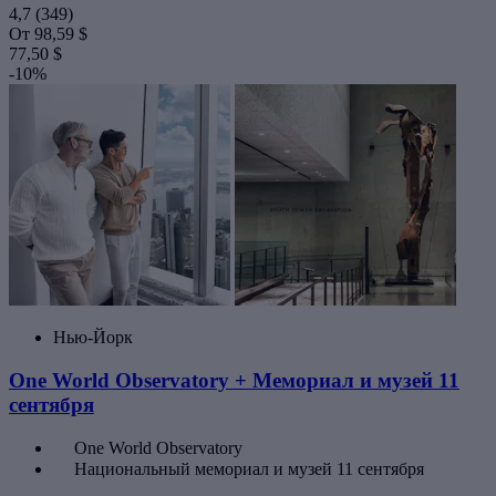
4,7
(349)
От
98,59 $
77,50 $
-10%
Нью-Йорк
One World Observatory + Мемориал и музей 11
сентября
One World Observatory
Национальный мемориал и музей 11 сентября