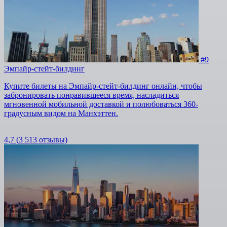
#9
Эмпайр-стейт-билдинг
Купите билеты на Эмпайр-стейт-билдинг онлайн, чтобы
забронировать понравившееся время, насладиться
мгновенной мобильной доставкой и полюбоваться 360-
градусным видом на Манхэттен.
4,7
(3 513 отзывы)