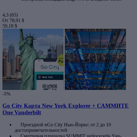
4,3
(65)
От
78,91 $
59,18 $
-5%
Go City Карта New York Explorer + САММИТЕ
One Vanderbilt
Проездной вGo City Нью-Йорке: от 2 до 10
достопримечательностей
Смотровая площадка SUMMIT небоскреба Уан-