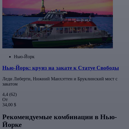
Нью-Йорк
Нью-Йорк: круиз на закате к Статуе Свободы
Леди Либерти, Нижний Манхэттен и Бруклинский мост с
закатом
4,4
(62)
От
34,00 $
Рекомендуемые комбинации в Нью-
Йорке