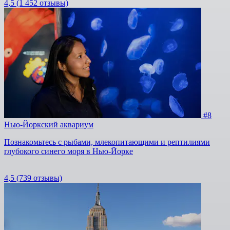
4,5
(1 452 отзывы)
#8
Нью-Йоркский аквариум
Познакомьтесь с рыбами, млекопитающими и рептилиями
глубокого синего моря в Нью-Йорке
4,5
(739 отзывы)