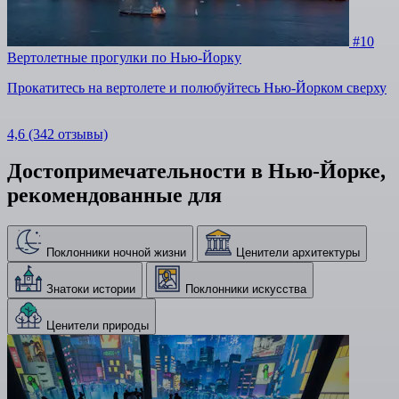
#10
Вертолетные прогулки по Нью-Йорку
Прокатитесь на вертолете и полюбуйтесь Нью-Йорком сверху
4,6
(342 отзывы)
Достопримечательности в Нью-Йорке,
рекомендованные для
Поклонники ночной жизни
Ценители архитектуры
Знатоки истории
Поклонники искусства
Ценители природы