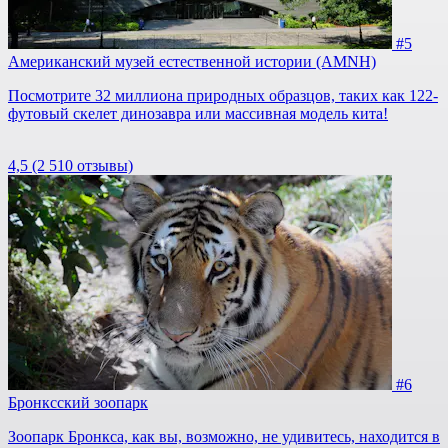
#5
Американский музей естественной истории (AMNH)
Посмотрите 32 миллиона природных образцов, таких как 122-
футовый скелет динозавра или массивная модель кита!
4,5
(2 510 отзывы)
#6
Бронксский зоопарк
Зоопарк Бронкса, как вы, возможно, не удивитесь, находится в