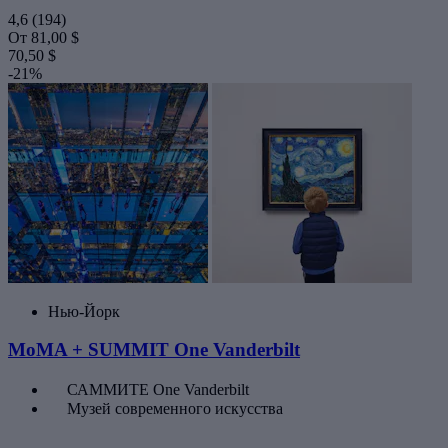
4,6
(194)
От
81,00 $
70,50 $
-21%
Нью-Йорк
MoMA + SUMMIT One Vanderbilt
САММИТЕ One Vanderbilt
Музей современного искусства