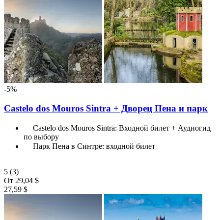
-5%
Castelo dos Mouros Sintra + Дворец Пена и парк
Castelo dos Mouros Sintra: Входной билет + Аудиогид
по выбору
Парк Пена в Синтре: входной билет
5
(3)
От
29,04 $
27,59 $