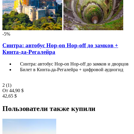
-5%
Синтра: автобус Hop-on Hop-off до замков +
Кинта-да-Регалейра
Синтра: автобус Hop-on Hop-off до замков и дворцов
Билет в Кинта-да-Регалейра + цифровой аудиогид
2
(1)
От
44,90 $
42,65 $
Пользователи также купили