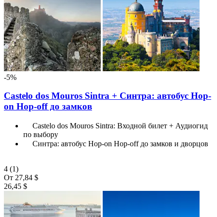
-5%
Castelo dos Mouros Sintra + Синтра: автобус Hop-
on Hop-off до замков
Castelo dos Mouros Sintra: Входной билет + Аудиогид
по выбору
Синтра: автобус Hop-on Hop-off до замков и дворцов
4
(1)
От
27,84 $
26,45 $