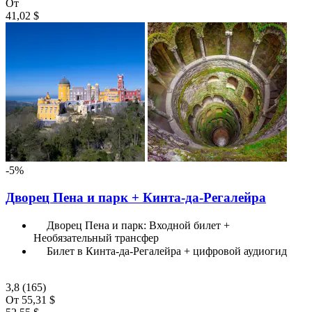
От
41,02 $
-5%
Дворец Пена и парк + Кинта-да-Регалейра
Дворец Пена и парк: Входной билет +
Необязательный трансфер
Билет в Кинта-да-Регалейра + цифровой аудиогид
3,8
(165)
От
55,31 $