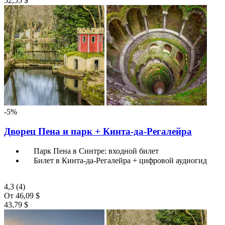
52,55 $
-5%
Дворец Пена и парк + Кинта-да-Регалейра
Парк Пена в Синтре: входной билет
Билет в Кинта-да-Регалейра + цифровой аудиогид
4,3
(4)
От
46,09 $
43,79 $