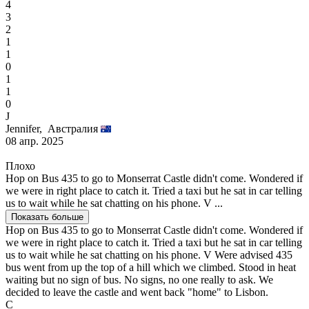
4
3
2
1
1
0
1
1
0
J
Jennifer,
Австралия
08 апр. 2025
Плохо
Hop on Bus 435 to go to Monserrat Castle didn't come. Wondered if
we were in right place to catch it. Tried a taxi but he sat in car telling
us to wait while he sat chatting on his phone. V ...
Показать больше
Hop on Bus 435 to go to Monserrat Castle didn't come. Wondered if
we were in right place to catch it. Tried a taxi but he sat in car telling
us to wait while he sat chatting on his phone. V Were advised 435
bus went from up the top of a hill which we climbed. Stood in heat
waiting but no sign of bus. No signs, no one really to ask. We
decided to leave the castle and went back "home" to Lisbon.
C