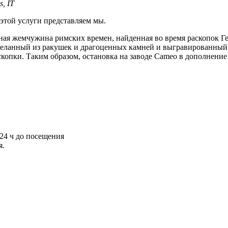
s, IT
той услуги представляем мы.
ая жемчужина римских времен, найденная во время раскопок Ге
, сделанный из ракушек и драгоценных камней и выгравированн
копки. Таким образом, остановка на заводе Cameo в дополнение
 24 ч до посещения
я.