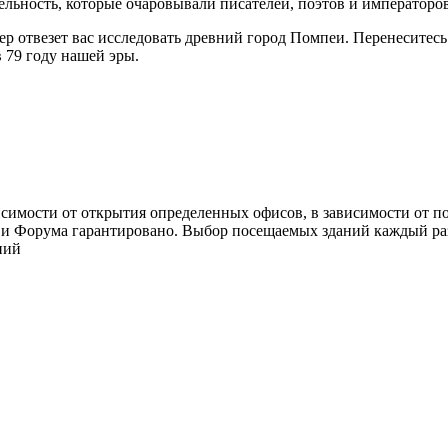
ельность, которые очаровывали писателей, поэтов и императоро
р отвезет вас исследовать древний город Помпеи. Перенеситесь 
 79 году нашей эры.
исимости от открытия определенных офисов, в зависимости от п
 1 и Форума гарантировано. Выбор посещаемых зданий каждый ра
ний