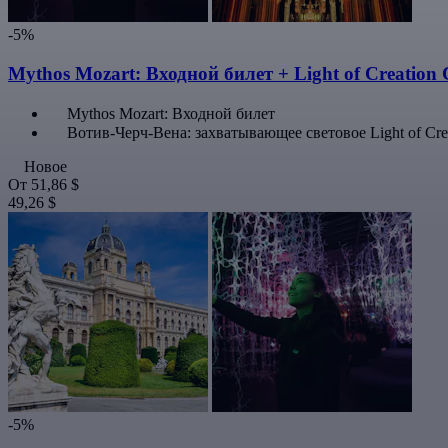
-5%
Mythos Mozart: Входной билет + Light of Creation
Mythos Mozart: Входной билет
Вотив-Черч-Вена: захватывающее световое Light of Cre
Новое
От
51,86 $
49,26 $
-5%