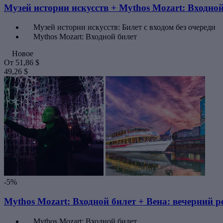
Музей истории искусств + Mythos Mozart: Входной
Музей истории искусств: Билет с входом без очереди
Mythos Mozart: Входной билет
Новое
От
51,86 $
49,26 $
-5%
Mythos Mozart: Входной билет + Вена: вечерний 
Mythos Mozart: Входной билет