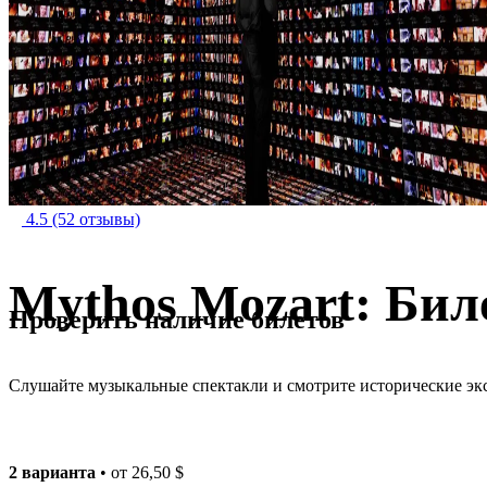
4.5
(52 отзывы)
Mythos Mozart: Би
Проверить наличие билетов
Слушайте музыкальные спектакли и смотрите исторические эк
2 варианта
• от
26,50 $