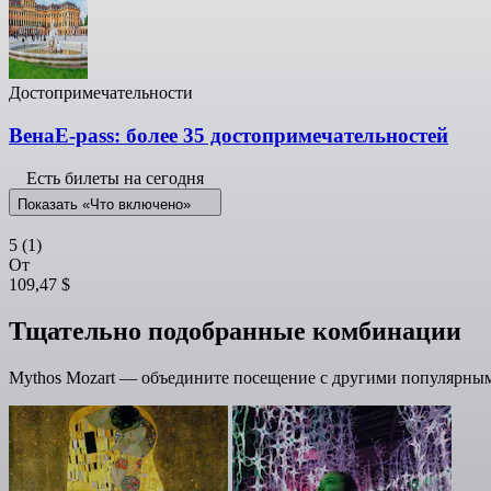
Достопримечательности
ВенаE-pass: более 35 достопримечательностей
Есть билеты на сегодня
Показать «Что включено»
5
(1)
От
109,47 $
Тщательно подобранные комбинации
Mythos Mozart — объедините посещение с другими популярным