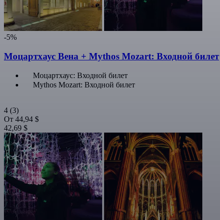
-5%
Моцартхаус Вена + Mythos Mozart: Входной билет
Моцартхаус: Входной билет
Mythos Mozart: Входной билет
4
(3)
От
44,94 $
42,69 $