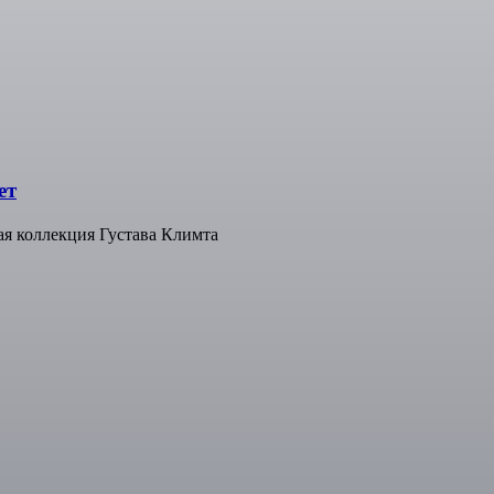
ет
ая коллекция Густава Климта