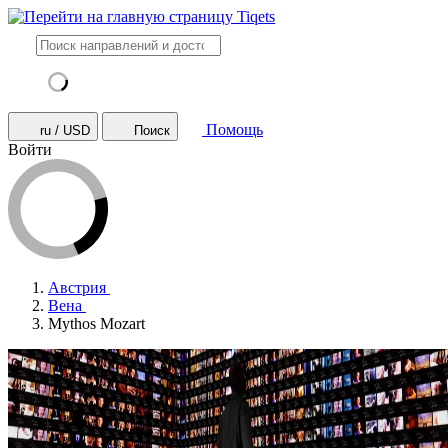
Помощь
ru / USD
Поиск
Войти
Австрия
Вена
Mythos Mozart