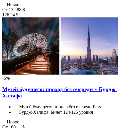
Новое
От
132,88 $
126,24 $
-5%
Музей будущего: проход без очереди + Бурдж-
Халифа
Музей будущего: пионер без очереди Pass
Бурдж-Халифа: Билет 124/125 уровня
Новое
От
160,11 $