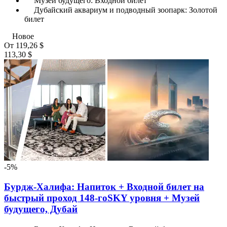
Музей будущего: Входной билет
Дубайский аквариум и подводный зоопарк: Золотой
билет
Новое
От
119,26 $
113,30 $
-5%
Бурдж-Халифа: Напиток + Входной билет на
быстрый проход 148-гоSKY уровня + Музей
будущего, Дубай