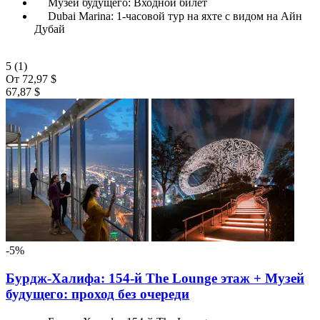
Музей будущего: Входной билет
Dubai Marina: 1-часовой тур на яхте с видом на Айн
Дубай
5
(1)
От
72,97 $
67,87 $
-5%
Бурдж-Халифа: 154-й The Lounge этаж + Музей
будущего: проход без очереди