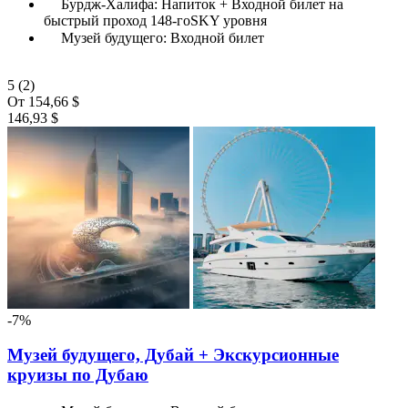
Бурдж-Халифа: Напиток + Входной билет на
быстрый проход 148-гоSKY уровня
Музей будущего: Входной билет
5
(2)
От
154,66 $
146,93 $
-7%
Музей будущего, Дубай + Экскурсионные
круизы по Дубаю