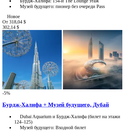
Бурдж-Халифа: 154-й The Lounge этаж
Музей будущего: пионер без очереди Pass
Новое
От
318,04 $
302,14 $
-5%
Бурдж-Халифа + Музей будущего, Дубай
Dubai Aquarium и Бурдж-Халифа (билет на этажи
124–125)
Музей будущего: Входной билет