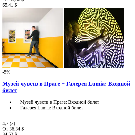
65,41 $
-5%
Музей чувств в Праге + Галерея Lumia: Входной
билет
Музей чувств в Праге: Входной билет
Галерея Lumia: Входной билет
4,7
(3)
От
36,34 $
34,52 $