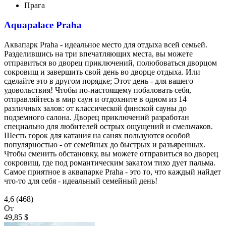
Прага
Aquapalace Praha
Аквапарк Praha - идеальное место для отдыха всей семьей.
Разделившись на три впечатляющих места, вы можете
отправиться во дворец приключений, полюбоваться дворцом
сокровищ и завершить свой день во дворце отдыха. Или
сделайте это в другом порядке; Этот день - для вашего
удовольствия! Чтобы по-настоящему побаловать себя,
отправляйтесь в мир саун и отдохните в одном из 14
различных залов: от классической финской сауны до
подземного салона. Дворец приключений разработан
специально для любителей острых ощущений и смельчаков.
Шесть горок для катания на санях пользуются особой
популярностью - от семейных до быстрых и разъяренных.
Чтобы сменить обстановку, вы можете отправиться во дворец
сокровищ, где под романтическим закатом тихо дует пальма.
Самое приятное в аквапарке Praha - это то, что каждый найдет
что-то для себя - идеальный семейный день!
4,6
(468)
От
49,85 $