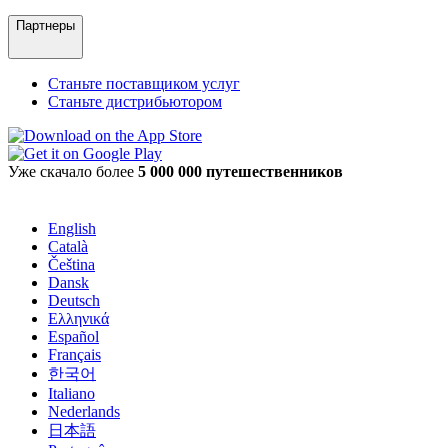
Партнеры
Станьте поставщиком услуг
Станьте дистрибьютором
Уже скачало более
5 000 000 путешественников
English
Català
Čeština
Dansk
Deutsch
Ελληνικά
Español
Français
한국어
Italiano
Nederlands
日本語