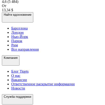
4,6
(5 484)
От
13,34 $
Найти вдохновение
Барселона
Лондон
Нью-Йорк
Париж
Рим
Все направления
Компания
Блог Tiqets
О нас
Вакансии
Ответственное раскрытие информации
Новости
Служба поддержки