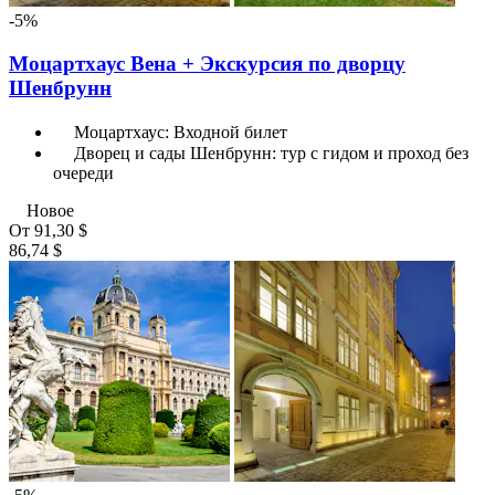
-5%
Моцартхаус Вена + Экскурсия по дворцу
Шенбрунн
Моцартхаус: Входной билет
Дворец и сады Шенбрунн: тур с гидом и проход без
очереди
Новое
От
91,30 $
86,74 $