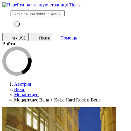
Помощь
ru / USD
Поиск
Войти
Австрия
Вена
Моцартхаус
Моцартхаус Вена + Кафе Hard Rock в Вене