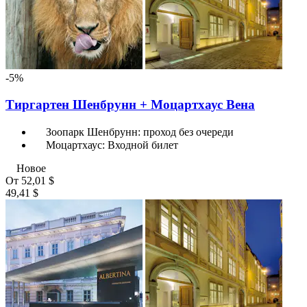
-5%
Тиргартен Шенбрунн + Моцартхаус Вена
Зоопарк Шенбрунн: проход без очереди
Моцартхаус: Входной билет
Новое
От
52,01 $
49,41 $