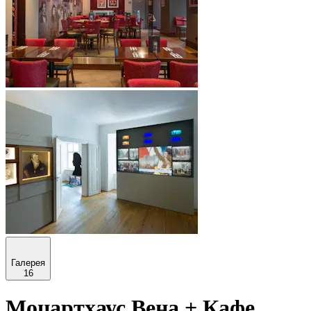
Галерея
16
Моцартхаус Вена + Кафе