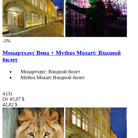
-5%
Моцартхаус Вена + Mythos Mozart: Входной
билет
Моцартхаус: Входной билет
Mythos Mozart: Входной билет
4
(3)
От
45,07 $
42,82 $