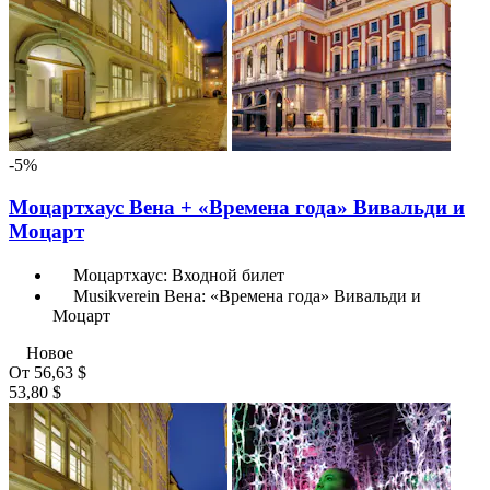
-5%
Моцартхаус Вена + «Времена года» Вивальди и
Моцарт
Моцартхаус: Входной билет
Musikverein Вена: «Времена года» Вивальди и
Моцарт
Новое
От
56,63 $
53,80 $