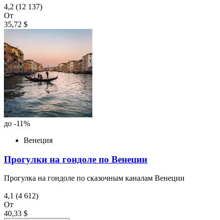
4,2
(12 137)
От
35,72 $
до -11%
Венеция
Прогулки на гондоле по Венеции
Прогулка на гондоле по сказочным каналам Венеции
4,1
(4 612)
От
40,33 $