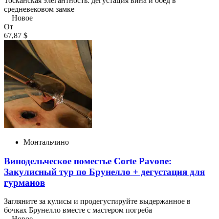
Тосканская элегантность: дегустация вина и обед в
средневековом замке
Новое
От
67,87 $
Монтальчино
Винодельческое поместье Corte Pavone:
Закулисный тур по Брунелло + дегустация для
гурманов
Загляните за кулисы и продегустируйте выдержанное в
бочках Брунелло вместе с мастером погреба
Новое