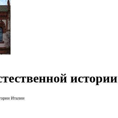
стественной истории
тории Италии