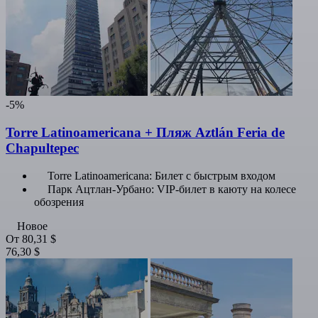
-5%
Torre Latinoamericana + Пляж Aztlán Feria de
Chapultepec
Torre Latinoamericana: Билет с быстрым входом
Парк Ацтлан-Урбано: VIP-билет в каюту на колесе
обозрения
Новое
От
80,31 $
76,30 $