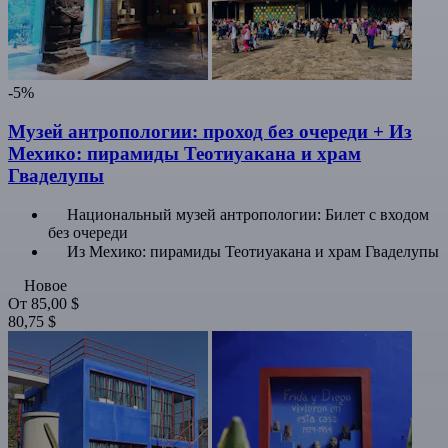
-5%
Музей антропологии: проход без очереди + Из
Мехико: пирамиды Теотиуакана и храм
Гваделупы
Национальный музей антропологии: Билет с входом
без очереди
Из Мехико: пирамиды Теотиуакана и храм Гваделупы
Новое
От
85,00 $
80,75 $