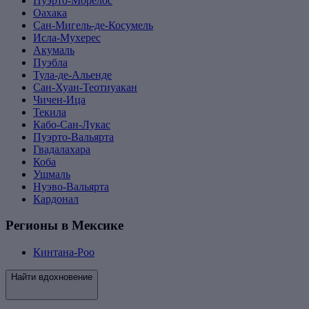
Пуэрто-Морелос
Оахака
Сан-Мигель-де-Косумель
Исла-Мухерес
Акумаль
Пуэбла
Тула-де-Альенде
Сан-Хуан-Теотиуакан
Чичен-Ица
Текила
Кабо-Сан-Лукас
Пуэрто-Вальярта
Гвадалахара
Коба
Ушмаль
Нуэво-Вальярта
Кардонал
Регионы в Мексике
Кинтана-Роо
Найти вдохновение