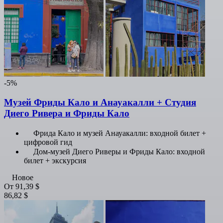
-5%
Музей Фриды Кало и Анауакалли + Студия
Диего Ривера и Фриды Кало
Фрида Кало и музей Анауакалли: входной билет +
цифровой гид
Дом-музей Диего Риверы и Фриды Кало: входной
билет + экскурсия
Новое
От
91,39 $
86,82 $