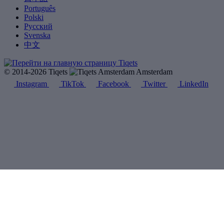
Português
Polski
Русский
Svenska
中文
© 2014-2026 Tiqets
Amsterdam
Instagram
TikTok
Facebook
Twitter
LinkedIn