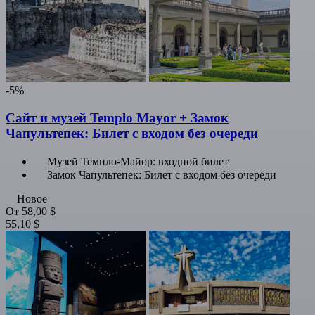
-5%
Сайт и музей Templo Mayor + Замок
Чапультепек: Билет с входом без очереди
Музей Темпло-Майор: входной билет
Замок Чапультепек: Билет с входом без очереди
Новое
От
58,00 $
55,10 $