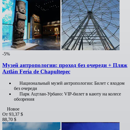
-5%
Музей антропологии: проход без очереди + Пляж
Aztlán Feria de Chapultepec
Национальный музей антропологии: Билет с входом
без очереди
Парк Ацтлан-Урбано: VIP-билет в каюту на колесе
обозрения
Новое
От
93,37 $
88,70 $