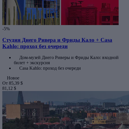
-5%
Студия Диего Ривера и Фриды Кало + Casa
Kahlo: проход без очереди
Дом-музей Диего Риверы и Фриды Кало: входной
билет + экскурсия
Casa Kahlo: проход без очереди
Новое
От
85,39 $
81,12 $