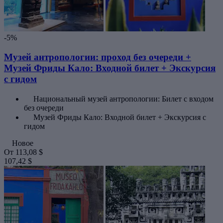
-5%
Музей антропологии: проход без очереди +
Музей Фриды Кало: Входной билет + Экскурсия
с гидом
Национальный музей антропологии: Билет с входом
без очереди
Музей Фриды Кало: Входной билет + Экскурсия с
гидом
Новое
От
113,08 $
107,42 $