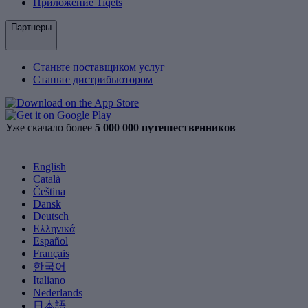
Приложение Tiqets
Партнеры
Станьте поставщиком услуг
Станьте дистрибьютором
Уже скачало более
5 000 000 путешественников
English
Català
Čeština
Dansk
Deutsch
Ελληνικά
Español
Français
한국어
Italiano
Nederlands
日本語