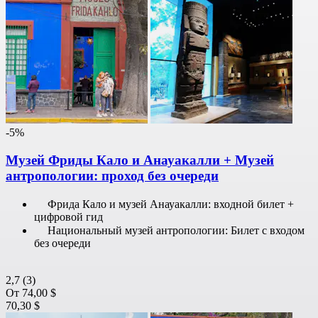
-5%
Музей Фриды Кало и Анауакалли + Музей
антропологии: проход без очереди
Фрида Кало и музей Анауакалли: входной билет +
цифровой гид
Национальный музей антропологии: Билет с входом
без очереди
2,7
(3)
От
74,00 $
70,30 $