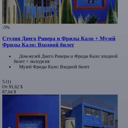
-5%
Студия Диего Ривера и Фриды Кало + Музей
Фриды Кало: Входной билет
Дом-музей Диего Риверы и Фриды Кало: входной
билет + экскурсия
Музей Фриды Кало: Входной билет
5
(1)
От
91,62 $
87,04 $