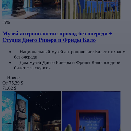
-5%
Музей антропологии: проход без очереди +
Студия Диего Ривера и Фриды Кало
Национальный музей антропологии: Билет с входом
без очереди
Дом-музей Диего Риверы и Фриды Кало: входной
билет + экскурсия
Новое
От
75,39 $
71,62 $