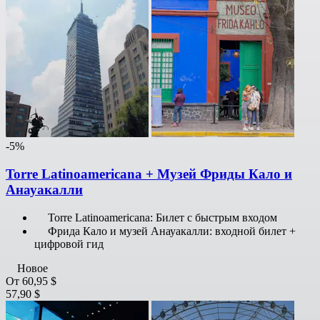
-5%
Torre Latinoamericana + Музей Фриды Кало и
Анауакалли
Torre Latinoamericana: Билет с быстрым входом
Фрида Кало и музей Анауакалли: входной билет +
цифровой гид
Новое
От
60,95 $
57,90 $