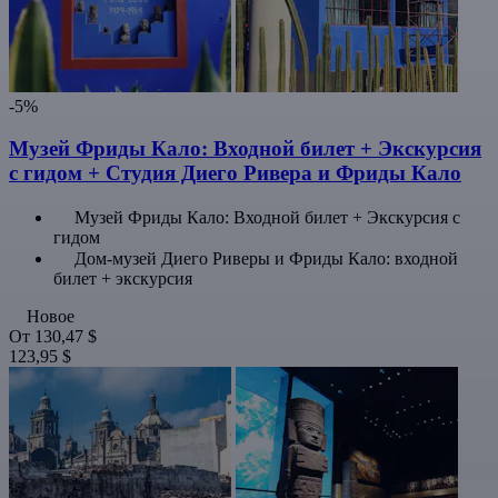
-5%
Музей Фриды Кало: Входной билет + Экскурсия
с гидом + Студия Диего Ривера и Фриды Кало
Музей Фриды Кало: Входной билет + Экскурсия с
гидом
Дом-музей Диего Риверы и Фриды Кало: входной
билет + экскурсия
Новое
От
130,47 $
123,95 $