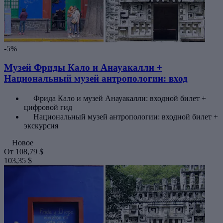
-5%
Музей Фриды Кало и Анауакалли +
Национальный музей антропологии: вход
Фрида Кало и музей Анауакалли: входной билет +
цифровой гид
Национальный музей антропологии: входной билет +
экскурсия
Новое
От
108,79 $
103,35 $